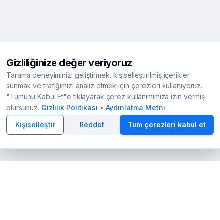
Gizliliğinize değer veriyoruz
Tarama deneyiminizi geliştirmek, kişiselleştirilmiş içerikler
sunmak ve trafiğimizi analiz etmek için çerezleri kullanıyoruz.
"Tümünü Kabul Et"e tıklayarak çerez kullanımımıza izin vermiş
olursunuz.
Gizlilik Politikası
•
Aydınlatma Metni
Kişiselleştir
Reddet
Tüm çerezleri kabul et
eşmesi
|
Ziyaretçi-Danışan Sözleşmesi
|
Aydınlatma Metni
|
Sıkça Sorulan Sorular
|
Facebook
Instagram
X
LinkedIn
r arasında köprü kuran bağımsız bir dijital platformdur. Platformumuzd
leriyle kaleme alınmaktadır. Amacımız, kamuoyunu sağlık konularında b