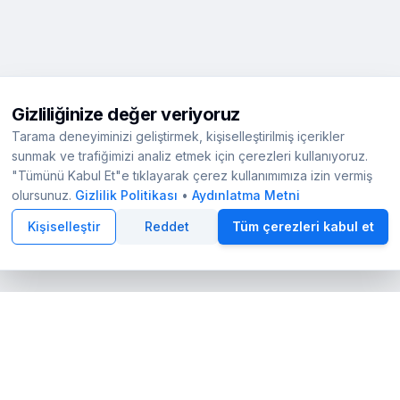
Gizliliğinize değer veriyoruz
Tarama deneyiminizi geliştirmek, kişiselleştirilmiş içerikler
sunmak ve trafiğimizi analiz etmek için çerezleri kullanıyoruz.
"Tümünü Kabul Et"e tıklayarak çerez kullanımımıza izin vermiş
olursunuz.
Gizlilik Politikası
•
Aydınlatma Metni
Kişiselleştir
Reddet
Tüm çerezleri kabul et
eşmesi
|
Ziyaretçi-Danışan Sözleşmesi
|
Aydınlatma Metni
|
Sıkça Sorulan Sorular
|
Facebook
Instagram
X
LinkedIn
r arasında köprü kuran bağımsız bir dijital platformdur. Platformumuzd
leriyle kaleme alınmaktadır. Amacımız, kamuoyunu sağlık konularında b