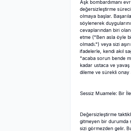
Aşk bombardımanı evres
değersizleştirme sürecin
olmaya başlar. Başarıla
söylenerek duygularınız
cevaplarından biri olan
etme ("Ben asla öyle bi
olmadı.") veya sizi aşı
ifadelerle, kendi akıl 
"acaba sorun bende mi?
kadar ustaca ve yavaş 
dileme ve sürekli ona
Sessiz Muamele: Bir İlet
Değersizleştirme taktik
gitmeyen bir durumda si
sizi görmezden gelir. B