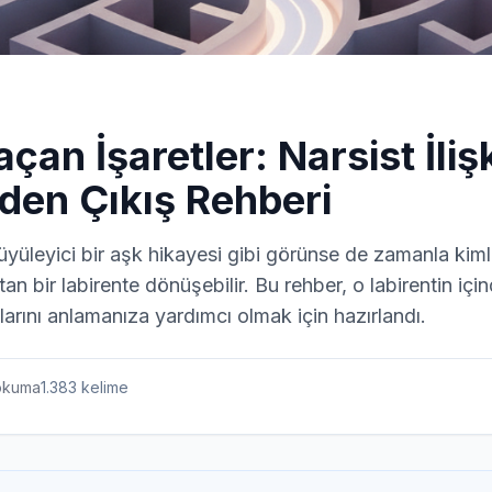
an İşaretler: Narsist İliş
nden Çıkış Rehberi
büyüleyici bir aşk hikayesi gibi görünse de zamanla kiml
an bir labirente dönüşebilir. Bu rehber, o labirentin içind
larını anlamanıza yardımcı olmak için hazırlandı.
kuma
1.383
kelime