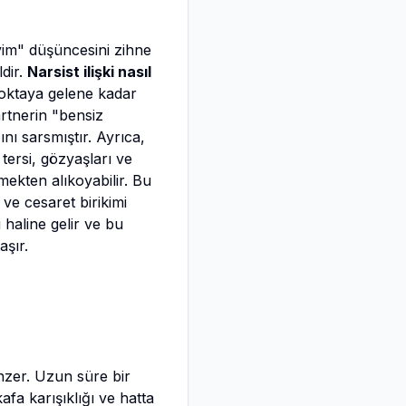
yim" düşüncesini zihne
dir.
Narsist ilişki nasıl
noktaya gelene kadar
artnerin "bensiz
nı sarsmıştır. Ayrıca,
 tersi, gözyaşları ve
çmekten alıkoyabilir. Bu
 ve cesaret birikimi
 haline gelir ve bu
şır.
enzer. Uzun süre bir
fa karışıklığı ve hatta