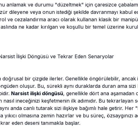
ğunu anlamak ve durumu "düzeltmek" için çaresizce çabalama
 özür dileyene veya onun istediği şekilde davranmayı kabul 
ontrol ve cezalandırma aracı olarak kullanan klasik bir manip
inin aslında ne kadar kırılgan ve koşullu bir temel üzerine k
Narsist İlişki Döngüsü ve Tekrar Eden Senaryolar
ren doğrusal bir çizgide ilerler. Genellikle öngörülebilir, anca
döngüden oluşur. Bu, sürekli aynı duraklarda duran ama sizi
bidir.
Narsist ilişki döngüsü
, genellikle dört ana aşamadan
 nasıl ineceğinizi keşfetmenin ilk adımıdır. Bu tekrarlayan 
ynı anda canlı tutarak sizi ilişkiye bağımlı hale getirir. Her 
 yıkıcı olmasına zemin hazırlar ve bu süreç, özsaygınızı 
rar eden deseni tanımakla başlar.