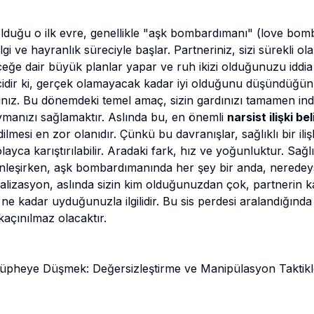
duğu o ilk evre, genellikle "aşk bombardımanı" (love bomb
lgi ve hayranlık süreciyle başlar. Partneriniz, sizi sürekli ol
ceğe dair büyük planlar yapar ve ruh ikizi olduğunuzu iddia
idir ki, gerçek olamayacak kadar iyi olduğunu düşündüğün
sınız. Bu dönemdeki temel amaç, sizin gardınızı tamamen in
manızı sağlamaktır. Aslında bu, en önemli
narsist ilişki beli
ilmesi en zor olanıdır. Çünkü bu davranışlar, sağlıklı bir ili
ayca karıştırılabilir. Aradaki fark, hız ve yoğunluktur. Sağl
erinleşirken, aşk bombardımanında her şey bir anda, nerede
dealizasyon, aslında sizin kim olduğunuzdan çok, partnerin k
e kadar uyduğunuzla ilgilidir. Bu sis perdesi aralandığınd
açınılmaz olacaktır.
Şüpheye Düşmek: Değersizleştirme ve Manipülasyon Taktikl