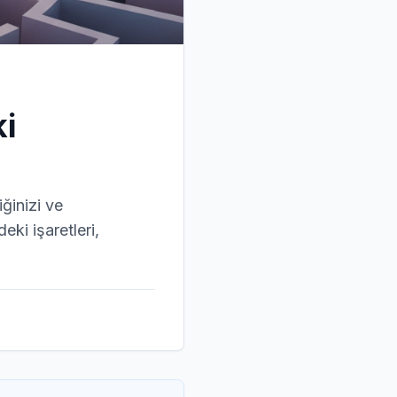
ki
iğinizi ve
eki işaretleri,