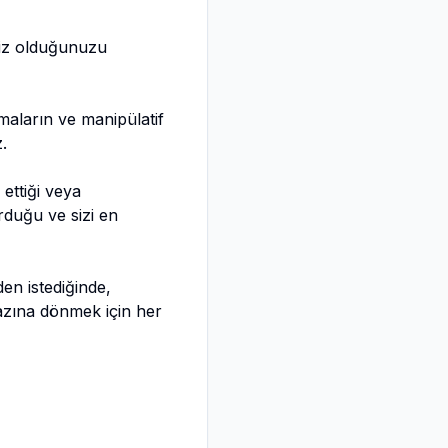
iz olduğunuzu
amaların ve manipülatif
.
k ettiği veya
rduğu ve sizi en
den istediğinde,
fazına dönmek için her