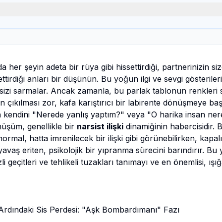
nda her şeyin adeta bir rüya gibi hissettirdiği, partnerinizin 
tirdiği anları bir düşünün. Bu yoğun ilgi ve sevgi gösteriler
sizi sarmalar. Ancak zamanla, bu parlak tablonun renkleri 
 çıkılması zor, kafa karıştırıcı bir labirente dönüşmeye başl
 kendini "Nerede yanlış yaptım?" veya "O harika insan nerey
üşüm, genellikle bir
narsist ilişki
dinamiğinin habercisidir. B
ormal, hatta imrenilecek bir ilişki gibi görünebilirken, kapal
yavaş eriten, psikolojik bir yıpranma sürecini barındırır. Bu 
zli geçitleri ve tehlikeli tuzakları tanımayı ve en önemlisi, ı
Ardındaki Sis Perdesi: "Aşk Bombardımanı" Fazı