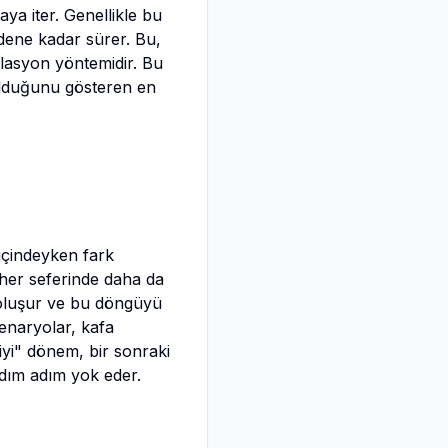
ya iter. Genellikle bu
edene kadar sürer. Bu,
ülasyon yöntemidir. Bu
urulduğunu gösteren en
k içindeyken fark
 her seferinde daha da
 oluşur ve bu döngüyü
senaryolar, kafa
"iyi" dönem, bir sonraki
adım adım yok eder.