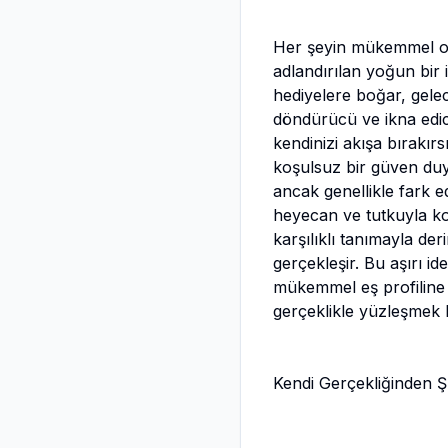
Her şeyin mükemmel ol
adlandırılan yoğun bir i
hediyelere boğar, gele
döndürücü ve ikna edic
kendinizi akışa bırakır
koşulsuz bir güven duy
ancak genellikle fark ed
heyecan ve tutkuyla kol
karşılıklı tanımayla d
gerçekleşir. Bu aşırı i
mükemmel eş profiline n
gerçeklikle yüzleşmek k
Kendi Gerçekliğinden 