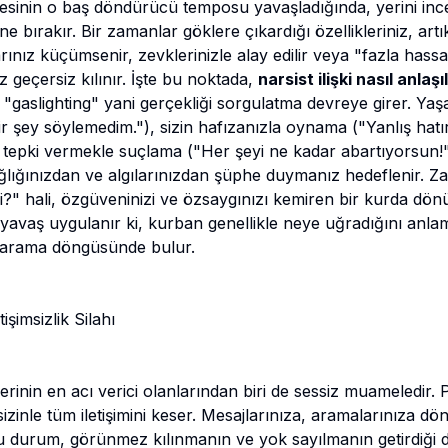
inin o baş döndürücü temposu yavaşladığında, yerini ince 
e bırakır. Bir zamanlar göklere çıkardığı özellikleriniz, artı
rınız küçümsenir, zevklerinizle alay edilir veya "fazla has
 geçersiz kılınır. İşte bu noktada,
narsist ilişki nasıl anlaşıl
 "gaslighting" yani gerçekliği sorgulatma devreye girer. Yaş
r şey söylemedim."), sizin hafızanızla oynama ("Yanlış hatı
rı tepki vermekle suçlama ("Her şeyi ne kadar abartıyorsun!"
sağlığınızdan ve algılarınızdan şüphe duymanız hedeflenir. Za
" hali, özgüveninizi ve özsaygınızı kemiren bir kurda dönüş
yavaş uygulanır ki, kurban genellikle neye uğradığını anla
y arama döngüsünde bulur.
işimsizlik Silahı
lerinin en acı verici olanlarından biri de sessiz muameledir.
zinle tüm iletişimini keser. Mesajlarınıza, aramalarınıza dö
u durum, görünmez kılınmanın ve yok sayılmanın getirdiği der