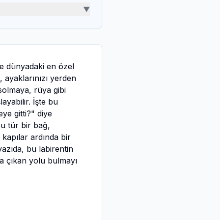
▼
size dünyadaki en özel
i, ayaklarınızı yerden
solmaya, rüya gibi
ayabilir. İşte bu
e gitti?" diye
u tür bir bağ,
ı kapılar ardında bir
yazıda, bu labirentin
şığa çıkan yolu bulmayı