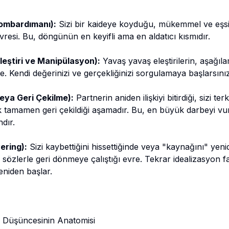
Bombardımanı):
Sizi bir kaideye koyduğu, mükemmel ve eşs
evresi. Bu, döngünün en keyifli ama en aldatıcı kısmıdır.
leştiri ve Manipülasyon):
Yavaş yavaş eleştirilerin, aşağıl
re. Kendi değerinizi ve gerçekliğinizi sorgulamaya başlarsınız
veya Geri Çekilme):
Partnerin aniden ilişkiyi bitirdiği, sizi ter
ak tamamen geri çekildiği aşamadır. Bu, en büyük darbeyi vu
dır.
ering):
Sizi kaybettiğini hissettiğinde veya "kaynağını" yeni
 sözlerle geri dönmeye çalıştığı evre. Tekrar idealizasyon 
niden başlar.
im" Düşüncesinin Anatomisi