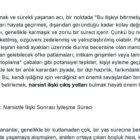
 ve sürekli yaşanan acı, bir noktada "Bu ilişkiyi bitirmeli
rı hayata geçirmek, dışarıdan göründüğü kadar kolay değil
 genellikle karmaşık ve zorlu bir süreci içerir. Çünkü bu 
ketilmiş, özgüveni zedelenmiş ve yalnızlaştırılmış olabilir. P
 kişinin kendi ayakları üzerinde durma becerisine olan inancı
an gelebilecek öfke patlamaları, intikam girişimleri veya tam
 toplama" çabaları gibi potansiyel tepkiler, kişiyi eyleme ge
le tek bir anlık karardan ziyade, bir dizi hazırlık, farkındalık
u, kendi iyiliğiniz için verdiğiniz en önemli savaşlardan biri
i belirlemek,
narsist ilişki çıkış yolları
bulmak hayati önem ta
 Narsistle İlişki Sonrası İyileşme Süreci
yaşananlar, genellikle bir kutlamadan çok, bir yas sürecine b
e yaşamaya alışmışken, aniden ortaya çıkan boşluk hissi, ka