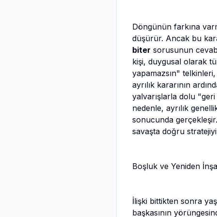
Döngünün farkına varmak
düşürür. Ancak bu kara
biter
sorusunun cevabı,
kişi, duygusal olarak tü
yapamazsın" telkinleri,
ayrılık kararının ardınd
yalvarışlarla dolu "geri
nedenle, ayrılık genellik
sonucunda gerçekleşir. B
savaşta doğru stratejiy
Boşluk ve Yeniden İnşa:
İlişki bittikten sonra 
başkasının yörüngesind