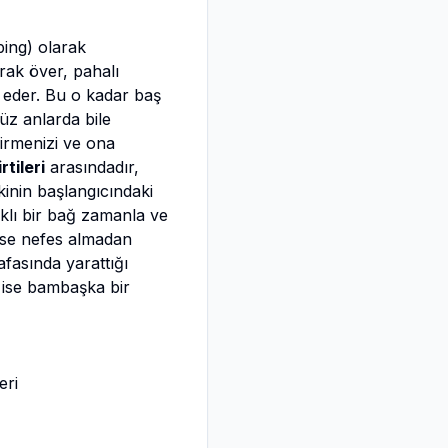
ing) olarak
arak över, pahalı
 eder. Bu o kadar baş
üz anlarda bile
dirmenizi ve ona
rtileri
arasındadır,
şkinin başlangıcındaki
ıklı bir bağ zamanla ve
yse nefes almadan
afasında yarattığı
a ise bambaşka bir
eri