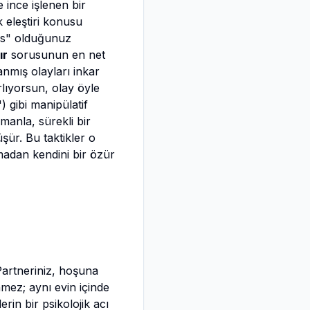
ince işlenen bir
k eleştiri konusu
sas" olduğunuz
ır
sorusunun en net
anmış olayları inkar
rlıyorsun, olay öyle
) gibi manipülatif
manla, sürekli bir
ür. Bu taktikler o
madan kendini bir özür
 Partneriniz, hoşuna
nmez; aynı evin içinde
in bir psikolojik acı