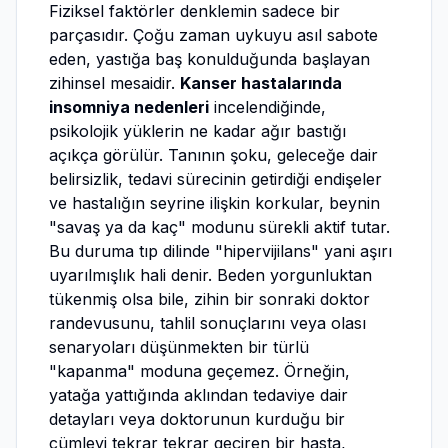
Fiziksel faktörler denklemin sadece bir
parçasıdır. Çoğu zaman uykuyu asıl sabote
eden, yastığa baş konulduğunda başlayan
zihinsel mesaidir.
Kanser hastalarında
insomniya nedenleri
incelendiğinde,
psikolojik yüklerin ne kadar ağır bastığı
açıkça görülür. Tanının şoku, geleceğe dair
belirsizlik, tedavi sürecinin getirdiği endişeler
ve hastalığın seyrine ilişkin korkular, beynin
"savaş ya da kaç" modunu sürekli aktif tutar.
Bu duruma tıp dilinde "hipervijilans" yani aşırı
uyarılmışlık hali denir. Beden yorgunluktan
tükenmiş olsa bile, zihin bir sonraki doktor
randevusunu, tahlil sonuçlarını veya olası
senaryoları düşünmekten bir türlü
"kapanma" moduna geçemez. Örneğin,
yatağa yattığında aklından tedaviye dair
detayları veya doktorunun kurduğu bir
cümleyi tekrar tekrar geçiren bir hasta,