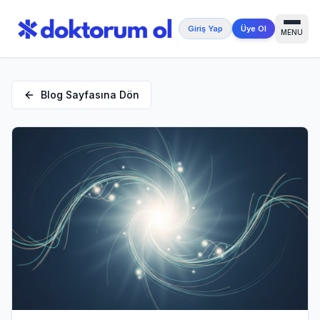
Giriş Yap
Üye Ol
MENU
Blog Sayfasına Dön