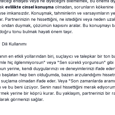
citeceği endişesi veya ne diyeceğini bilememek, bu önemli 
cak
evlilikte cinsel konuşma
olmadan, sorunların kökenine 
 imkansızdır. Konuşmak, tahminlerin ve varsayımların yeri
ar. Partnerinizin ne hissettiğini, ne istediğini veya neden uz
 ondan duymak, çözümün kapısını aralar. Bu konuşmayı ba
doğru tonu bulmak hayati önem taşır.
 Dili Kullanımı
ın en etkili yollarından biri, suçlayıcı ve talepkar bir ton b
le hiç ilgilenmiyorsun" veya "Sen sürekli yorgunsun" gibi c
n yerine, kendi duygularınızı ve deneyimlerinizi ifade eden 
ı başlatan hep ben olduğumda, bazen arzulandığımı hisse
ir suçlama olmadan ifade eder. Veya "Son zamanlarda aram
ve bu beni üzüyor. Senin nasıl hissettiğini merak ediyorum"
ek yerine bir köprü kurar. Bu yaklaşım, partnerinizi bir ra
arak görmenizi sağlar.