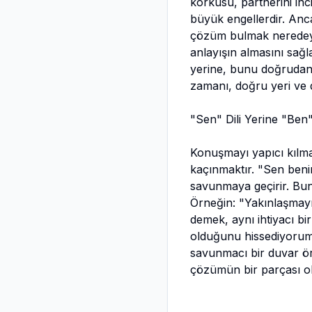
korkusu, partnerini in
büyük engellerdir. An
çözüm bulmak neredeyse
anlayışın almasını sağl
yerine, bunu doğrudan
zamanı, doğru yeri ve 
"Sen" Dili Yerine "Ben"
Konuşmayı yapıcı kılman
kaçınmaktır. "Sen benim
savunmaya geçirir. Bunu
Örneğin: "Yakınlaşmay
demek, aynı ihtiyacı b
olduğunu hissediyorum 
savunmacı bir duvar örm
çözümün bir parçası ol