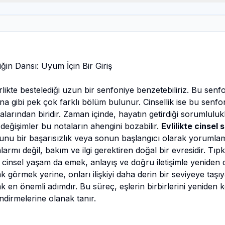
liğin Dansı: Uyum İçin Bir Giriş
 birlikte bestelediği uzun bir senfoniye benzetebiliriz. Bu senf
na gibi pek çok farklı bölüm bulunur. Cinsellik ise bu senfo
arından biridir. Zaman içinde, hayatın getirdiği sorumlulukla
l değişimler bu notaların ahengini bozabilir.
Evlilikte cinsel 
 bunu bir başarısızlık veya sonun başlangıcı olarak yorumla
alarmı değil, bakım ve ilgi gerektiren doğal bir evresidir. Tıp
 cinsel yaşam da emek, anlayış ve doğru iletişimle yeniden ca
k görmek yerine, onları ilişkiyi daha derin bir seviyeye taşıy
k en önemli adımdır. Bu süreç, eşlerin birbirlerini yeniden 
ndirmelerine olanak tanır.