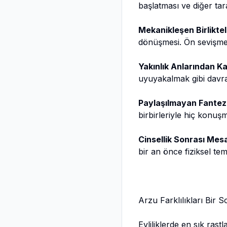
başlatması ve diğer tar
Mekanikleşen Birlikteli
dönüşmesi. Ön sevişmen
Yakınlık Anlarından K
uyuyakalmak gibi davran
Paylaşılmayan Fantezi
birbirleriyle hiç konuş
Cinsellik Sonrası Mes
bir an önce fiziksel tem
Arzu Farklılıkları Bi
Evliliklerde en sık rastl