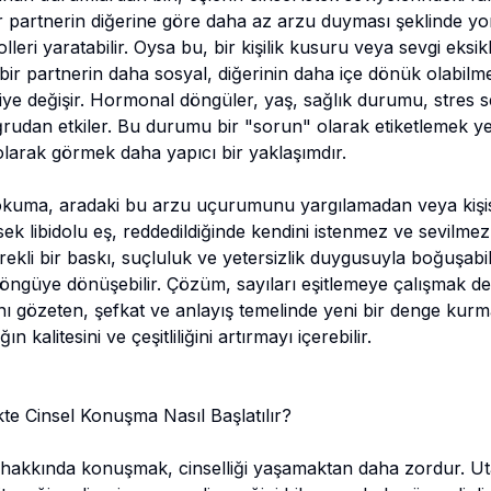
ir partnerin diğerine göre daha az arzu duyması şeklinde 
eri yaratabilir. Oysa bu, bir kişilik kusuru veya sevgi eksikli
 bir partnerin daha sosyal, diğerinin daha içe dönük olabilmes
işiye değişir. Hormonal döngüler, yaş, sağlık durumu, stres 
doğrudan etkiler. Bu durumu bir "sorun" olarak etiketlemek ye
 olarak görmek daha yapıcı bir yaklaşımdır.
okuma, aradaki bu arzu uçurumunu yargılamadan veya kişis
k libidolu eş, reddedildiğinde kendini istenmez ve sevilmez
rekli bir baskı, suçluluk ve yetersizlik duygusuyla boğuşabili
 döngüye dönüşebilir. Çözüm, sayıları eşitlemeye çalışmak değ
rını gözeten, şefkat ve anlayış temelinde yeni bir denge kurm
n kalitesini ve çeşitliliğini artırmayı içerebilir.
ikte Cinsel Konuşma Nasıl Başlatılır?
lik hakkında konuşmak, cinselliği yaşamaktan daha zordur. U