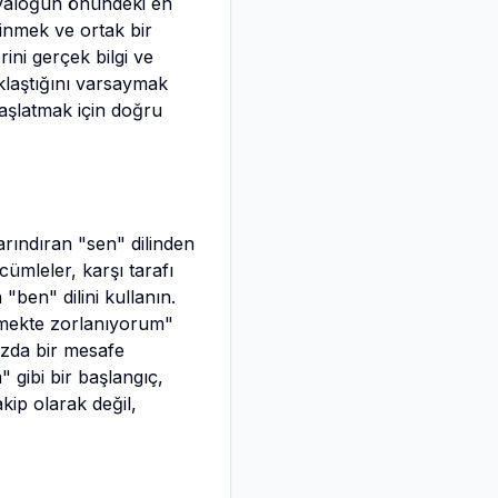
diyaloğun önündeki en
inmek ve ortak bir
ni gerçek bilgi ve
aklaştığını varsaymak
şlatmak için doğru
arındıran "sen" dilinden
ümleler, karşı tarafı
"ben" dilini kullanın.
tmekte zorlanıyorum"
ızda bir mesafe
 gibi bir başlangıç,
kip olarak değil,