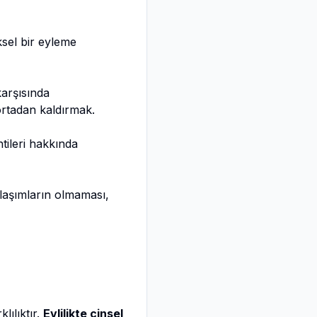
ksel bir eyleme
arşısında
 ortadan kaldırmak.
ntileri hakkında
ylaşımların olmaması,
lılıktır.
Evlilikte cinsel