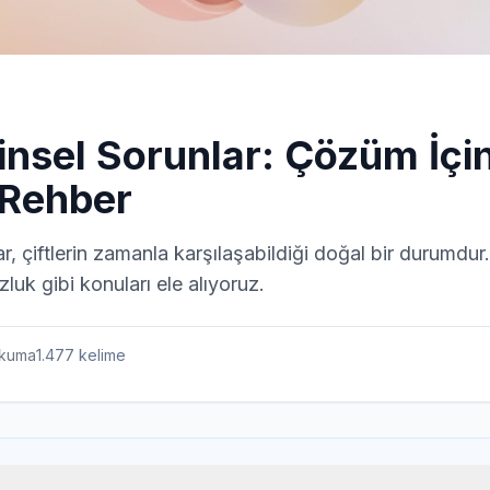
Cinsel Sorunlar: Çözüm İçi
 Rehber
lar, çiftlerin zamanla karşılaşabildiği doğal bir durumdur
luk gibi konuları ele alıyoruz.
kuma
1.477
kelime