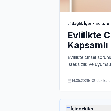
Sağlık İçerik Editörü
Evlilikte 
Kapsamlı
Evlilikte cinsel sorun
isteksizlik ve uyumsuz
14.05.2026
8 dakika
o
İçindekiler