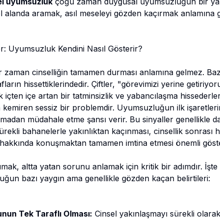
sel uyumsuzluk
çoğu zaman duygusal uyumsuzluğun bir yan
l alanda aramak, asıl meseleyi gözden kaçırmak anlamına ge
r: Uyumsuzluk Kendini Nasıl Gösterir?
r zaman cinselliğin tamamen durması anlamına gelmez. Baze
afların hissettiklerindedir. Çiftler, "görevimizi yerine getiri
k içten içe artan bir tatminsizlik ve yabancılaşma hissederler
 kemiren sessiz bir problemdir. Uyumsuzluğun ilk işaretleri
adan müdahale etme şansı verir. Bu sinyaller genellikle d
n sürekli bahanelerle yakınlıktan kaçınması, cinsellik sonrası
k hakkında konuşmaktan tamamen imtina etmesi önemli göste
mak, altta yatan sorunu anlamak için kritik bir adımdır. İşte
ğun bazı yaygın ama genellikle gözden kaçan belirtileri:
nun Tek Taraflı Olması:
Cinsel yakınlaşmayı sürekli olarak