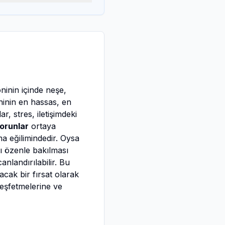
oninin içinde neşe,
ninin en hassas, en
r, stres, iletişimdeki
sorunlar
ortaya
ma eğilimindedir. Oysa
kı özenle bakılması
nlandırılabilir. Bu
acak bir fırsat olarak
keşfetmelerine ve