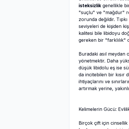
isteksizlik
genellikle b
"suçlu" ve "mağdur" roll
zorunda değildir. Tıpkı
seviyeleri de kişiden k
kalitesi bile libidoyu 
gereken bir "farklılık"
Buradaki asıl meydan 
yönetmektir. Daha yükse
düşük libidolu eş ise sü
da incitebilen bir kısır
ihtiyaçlarını ve sınırla
artırmak yerine, yakınlığı
Kelimelerin Gücü: Evlil
Birçok çift için cinsel