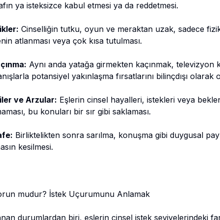
afın ya isteksizce kabul etmesi ya da reddetmesi.
kler:
Cinselliğin tutku, oyun ve meraktan uzak, sadece fizi
in atlanması veya çok kısa tutulması.
açınma:
Aynı anda yatağa girmekten kaçınmak, televizyon k
ışlarla potansiyel yakınlaşma fırsatlarını bilinçdışı olarak
ler ve Arzular:
Eşlerin cinsel hayalleri, istekleri veya bekle
maması, bu konuları bir sır gibi saklaması.
afe:
Birliktelikten sonra sarılma, konuşma gibi duygusal pa
asın kesilmesi.
r Sorun mudur? İstek Uçurumunu Anlamak
anan durumlardan biri, eşlerin cinsel istek seviyelerindeki fark