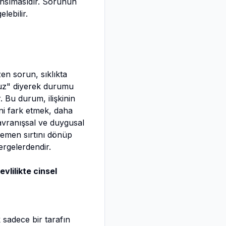
sımasıdır. Sorunun
lebilir.
n sorun, sıklıkta
yoruz" diyerek durumu
. Bu durum, ilişkinin
ni fark etmek, daha
avranışsal ve duygusal
 hemen sırtını dönüp
rgelerdendir.
evlilikte cinsel
 sadece bir tarafın