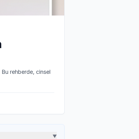
n
. Bu rehberde, cinsel
▼