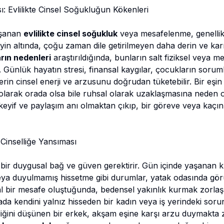
ı: Evlilikte Cinsel Soğukluğun Kökenleri
aşanan
evlilikte cinsel soğukluk
veya mesafelenme, genellik
yin altında, çoğu zaman dile getirilmeyen daha derin ve kar
arın nedenleri
araştırıldığında, bunların salt fiziksel veya
. Günlük hayatın stresi, finansal kaygılar, çocukların sorum
ylerin cinsel enerji ve arzusunu doğrudan tüketebilir. Bir eşin
 olarak orada olsa bile ruhsal olarak uzaklaşmasına neden o
 keyif ve paylaşım anı olmaktan çıkıp, bir göreve veya kaçın
Cinselliğe Yansıması
 bir duygusal bağ ve güven gerektirir. Gün içinde yaşanan k
veya duyulmamış hissetme gibi durumlar, yatak odasında gö
l bir mesafe oluştuğunda, bedensel yakınlık kurmak zorlaşı
tışmada kendini yalnız hisseden bir kadın veya iş yerindeki soru
diğini düşünen bir erkek, akşam eşine karşı arzu duymakta z