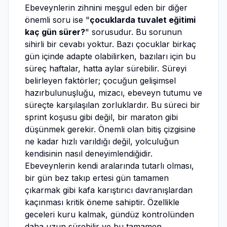
Ebeveynlerin zihnini meşgul eden bir diğer
önemli soru ise "
çocuklarda tuvalet eğitimi
kaç gün sürer?
" sorusudur. Bu sorunun
sihirli bir cevabı yoktur. Bazı çocuklar birkaç
gün içinde adapte olabilirken, bazıları için bu
süreç haftalar, hatta aylar sürebilir. Süreyi
belirleyen faktörler; çocuğun gelişimsel
hazırbulunuşluğu, mizacı, ebeveyn tutumu ve
süreçte karşılaşılan zorluklardır. Bu süreci bir
sprint koşusu gibi değil, bir maraton gibi
düşünmek gerekir. Önemli olan bitiş çizgisine
ne kadar hızlı varıldığı değil, yolculuğun
kendisinin nasıl deneyimlendiğidir.
Ebeveynlerin kendi aralarında tutarlı olması,
bir gün bez takıp ertesi gün tamamen
çıkarmak gibi kafa karıştırıcı davranışlardan
kaçınması kritik öneme sahiptir. Özellikle
geceleri kuru kalmak, gündüz kontrolünden
daha uzun sürebilir ve bu tamamen