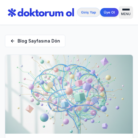
Giriş Yap
Üye Ol
MENU
Blog Sayfasına Dön