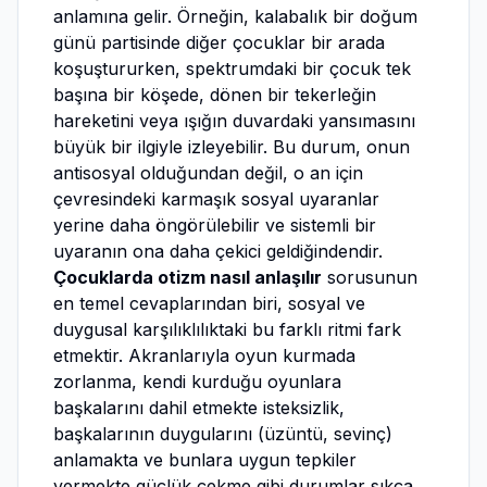
anlamına gelir. Örneğin, kalabalık bir doğum
günü partisinde diğer çocuklar bir arada
koşuştururken, spektrumdaki bir çocuk tek
başına bir köşede, dönen bir tekerleğin
hareketini veya ışığın duvardaki yansımasını
büyük bir ilgiyle izleyebilir. Bu durum, onun
antisosyal olduğundan değil, o an için
çevresindeki karmaşık sosyal uyaranlar
yerine daha öngörülebilir ve sistemli bir
uyaranın ona daha çekici geldiğindendir.
Çocuklarda otizm nasıl anlaşılır
sorusunun
en temel cevaplarından biri, sosyal ve
duygusal karşılıklılıktaki bu farklı ritmi fark
etmektir. Akranlarıyla oyun kurmada
zorlanma, kendi kurduğu oyunlara
başkalarını dahil etmekte isteksizlik,
başkalarının duygularını (üzüntü, sevinç)
anlamakta ve bunlara uygun tepkiler
vermekte güçlük çekme gibi durumlar sıkça