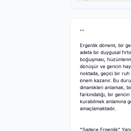
'''
Ergenlik dönemi, bir ge
adeta bir duygusal fırt
boğuşması, hüzünlenmes
dönüşür ve gencin hayat
noktada, geçici bir ru
önem kazanır. Bu durumu
dinamikleri anlamak, b
farkındalığı, bir genci
kurabilmek anlamına gel
amaçlamaktadır.
"Sadece Ergenlik" Yanı