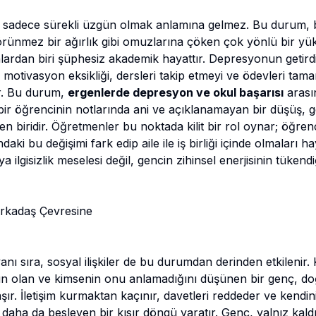
 sadece sürekli üzgün olmak anlamına gelmez. Bu durum, b
örünmez bir ağırlık gibi omuzlarına çöken çok yönlü bir yü
lanlardan biri şüphesiz akademik hayattır. Depresyonun getir
 motivasyon eksikliği, dersleri takip etmeyi ve ödevleri ta
ir. Bu durum,
ergenlerde depresyon ve okul başarısı
arası
lı bir öğrencinin notlarında ani ve açıklanamayan bir düşüş, ge
en biridir. Öğretmenler bu noktada kilit bir rol oynar; öğren
i bu değişimi fark edip aile ile iş birliği içinde olmaları h
a ilgisizlik meselesi değil, gencin zihinsel enerjisinin tükendi
Arkadaş Çevresine
nı sıra, sosyal ilişkiler de bu durumdan derinden etkilenir.
un olan ve kimsenin onu anlamadığını düşünen bir genç, do
ır. İletişim kurmaktan kaçınır, davetleri reddeder ve kendin
daha da besleyen bir kısır döngü yaratır. Genç, yalnız kald