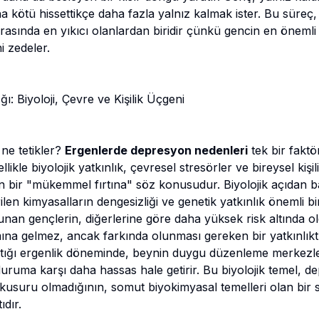
a kötü hissettikçe daha fazla yalnız kalmak ister. Bu süreç
rasında en yıkıcı olanlardan biridir çünkü gencin en önemli
ni zedeler.
: Biyoloji, Çevre ve Kişilik Üçgeni
ne tetikler?
Ergenlerde depresyon nedenleri
tek bir fakt
ikle biyolojik yatkınlık, çevresel stresörler ve bireysel kişili
n bir "mükemmel fırtına" söz konusudur. Biyolojik açıdan ba
len kimyasalların dengesizliği ve genetik yatkınlık önemli bir
an gençlerin, diğerlerine göre daha yüksek risk altında ol
ına gelmez, ancak farkında olunması gereken bir yatkınlık
yaptığı ergenlik döneminde, beynin duygu düzenleme merkezle
uruma karşı daha hassas hale getirir. Bu biyolojik temel, d
 kusuru olmadığının, somut biyokimyasal temelleri olan bir 
dır.