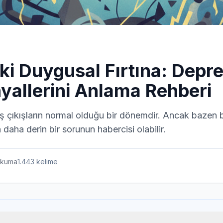
eki Duygusal Fırtına: Dep
nyallerini Anlama Rehberi
iş çıkışların normal olduğu bir dönemdir. Ancak bazen b
daha derin bir sorunun habercisi olabilir.
kuma
1.443
kelime