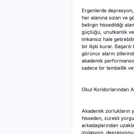
Ergenlerde depresyon,
her alanına sızan ve g
belirgin hissedildiği a
güçlüğü, unutkanlık ve
imkansız hale getirebil
bir ilişki kurar. Başarı
görünür alarm zillerind
akademik performansındak
sadece bir tembellik vey
Okul Koridorlarından 
Akademik zorlukların ya
hisseden, sürekli yorg
arkadaşlarından uzaklaş
izolasyon, depresyonu 