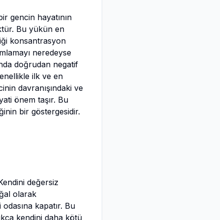
ir gencin hayatının
ktür. Bu yükün en
diği konsantrasyon
mamlamayı neredeyse
nda doğrudan negatif
nellikle ilk ve en
cinin davranışındaki ve
ayati önem taşır. Bu
ğinin bir göstergesidir.
 Kendini değersiz
ğal olarak
i odasına kapatır. Bu
ıkça kendini daha kötü