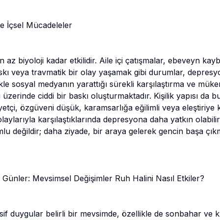
e İçsel Mücadeleler
n az biyoloji kadar etkilidir. Aile içi çatışmalar, ebeveyn k
skı veya travmatik bir olay yaşamak gibi durumlar, depresyo
ellikle sosyal medyanın yarattığı sürekli karşılaştırma ve müke
ı üzerinde ciddi bir baskı oluşturmaktadır. Kişilik yapısı da 
tçi, özgüveni düşük, karamsarlığa eğilimli veya eleştiriye k
laylarıyla karşılaştıklarında depresyona daha yatkın olabilir
mlu değildir; daha ziyade, bir araya gelerek gencin başa çık
 Günler: Mevsimsel Değişimler Ruh Halini Nasıl Etkiler?
sif duygular belirli bir mevsimde, özellikle de sonbahar ve k