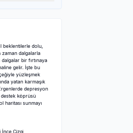
 beklentilerle dolu,
an zaman dalgalarla
algalar bir fırtınaya
line gelir. İşte bu
eğiyle yüzleşmek
ltında yatan karmaşık
. Ergenlerde depresyon
ir destek köprüsü
yol haritası sunmayı
 İnce Çizgi