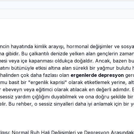
ncin hayatında kimlik arayışı, hormonal değişimler ve sosyal
ına gibidir. Bu çalkantılı denizde yelken alan gençlerin zam
i veya içe kapanması oldukça doğaldır. Ancak, bazen bu d
ını bütünüyle etkisi altına alan sürekli bir yağmur bulutu ha
h halinden çok daha fazlası olan
ergenlerde depresyon
gerç
 basit bir "ergenlik kaprisi" olarak etiketlemek yerine, a
ir ebeveyn veya eğitimci olarak atılacak en değerli adımdır
n sessiz yardım çığlığını duyabilmek ve ona doğru şekilde b
ir. Bu rehber, o sessiz sinyalleri daha iyi anlamak için bir 
lgısı: Normal Ruh Hali Değişimleri ve Depresyon Arasındaki