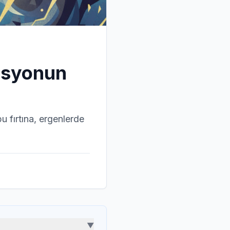
resyonun
u fırtına, ergenlerde
▼