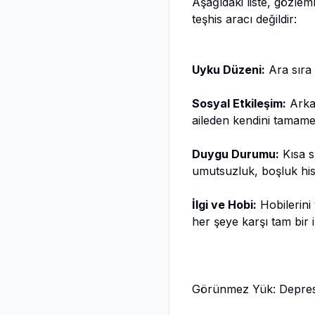
Aşağıdaki liste, gözlem
teşhis aracı değildir:
Uyku Düzeni:
Ara sıra 
Sosyal Etkileşim:
Arkad
aileden kendini tamame
Duygu Durumu:
Kısa sü
umutsuzluk, boşluk hiss
İlgi ve Hobi:
Hobilerini 
her şeye karşı tam bir il
Görünmez Yük: Depresy