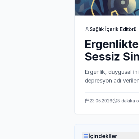
Sağlık İçerik Editörü
Ergenlikt
Sessiz Si
Ergenlik, duygusal in
depresyon adı verilen 
23.05.2026
8 dakika
o
İçindekiler