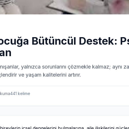
ocuğa Bütüncül Destek: P
an
anışanlar, yalnızca sorunlarını çözmekle kalmaz; aynı 
çlendirir ve yaşam kalitelerini artırır.
kuma
441
kelime
bireylerin içsel dengelerini bulmalarına, aile ilişkilerini güçl