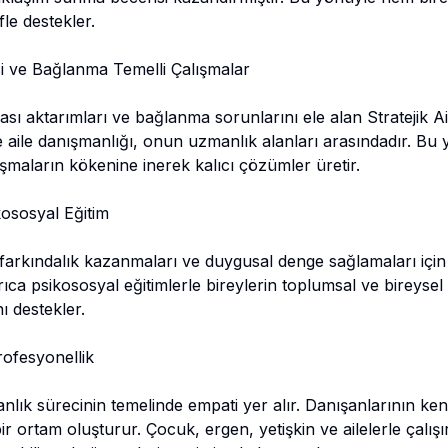
le destekler.
isi ve Bağlanma Temelli Çalışmalar
arası aktarımları ve bağlanma sorunlarını ele alan Stratejik Ail
e aile danışmanlığı, onun uzmanlık alanları arasındadır. Bu y
tışmaların kökenine inerek kalıcı çözümler üretir.
kososyal Eğitim
farkındalık kazanmaları ve duygusal denge sağlamaları içi
yrıca psikososyal eğitimlerle bireylerin toplumsal ve bireys
ı destekler.
ofesyonellik
ık sürecinin temelinde empati yer alır. Danışanlarının kend
ir ortam oluşturur. Çocuk, ergen, yetişkin ve ailelerle çalış