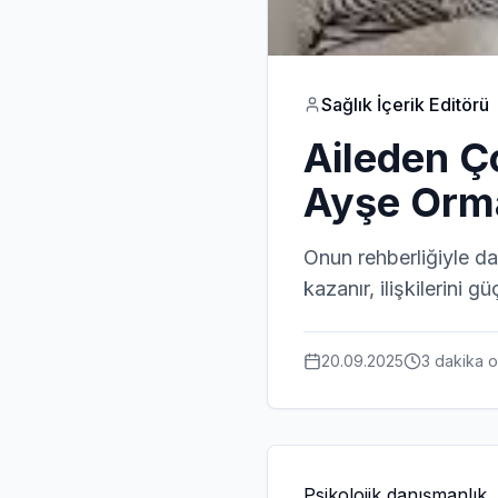
Sağlık İçerik Editörü
Aileden Ç
Ayşe Orm
Onun rehberliğiyle d
kazanır, ilişkilerini gü
20.09.2025
3 dakika
o
Psikolojik danışmanlık, 