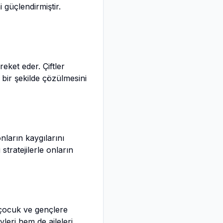
 güçlendirmiştir.
eket eder. Çiftler
 bir şekilde çözülmesini
ların kaygılarını
stratejilerle onların
i çocuk ve gençlere
leri hem de aileleri