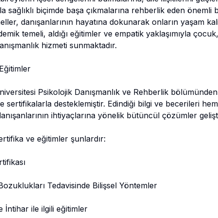
arla sağlıklı biçimde başa çıkmalarına rehberlik eden önemli b
ler, danışanlarının hayatına dokunarak onların yaşam kalite
mik temeli, aldığı eğitimler ve empatik yaklaşımıyla çocuk,
danışmanlık hizmeti sunmaktadır.
ğitimler
niversitesi Psikolojik Danışmanlık ve Rehberlik bölümünde
 ve sertifikalarla desteklemiştir. Edindiği bilgi ve becerileri h
nışanlarının ihtiyaçlarına yönelik bütüncül çözümler gelişt
tifika ve eğitimler şunlardır:
ifikası
ozuklukları Tedavisinde Bilişsel Yöntemler
İntihar ile ilgili eğitimler