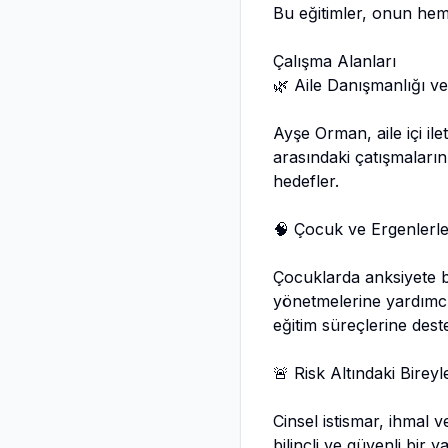
Bu eğitimler, onun hem 
Çalışma Alanları
🌿 Aile Danışmanlığı v
Ayşe Orman, aile içi il
arasındaki çatışmaların
hedefler.
🧠 Çocuk ve Ergenlerle
Çocuklarda anksiyete bo
yönetmelerine yardımcı o
eğitim süreçlerine dest
🚨 Risk Altındaki Birey
Cinsel istismar, ihmal 
bilinçli ve güvenli bir