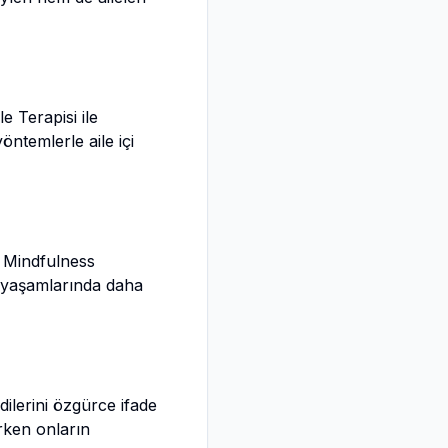
e Terapisi ile
öntemlerle aile içi
n Mindfulness
el yaşamlarında daha
ilerini özgürce ifade
ırken onların