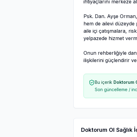
ihtiyaçlarını merkeze a
Psk. Dan. Ayşe Orman, a
hem de ailevi düzeyde
aile içi çatışmalara, r
yelpazede hizmet verme
Onun rehberliğiyle dan
ilişkilerini güçlendirir v
Bu içerik
Doktorum Ol
Son güncelleme / in
Doktorum Ol Sağlık İç