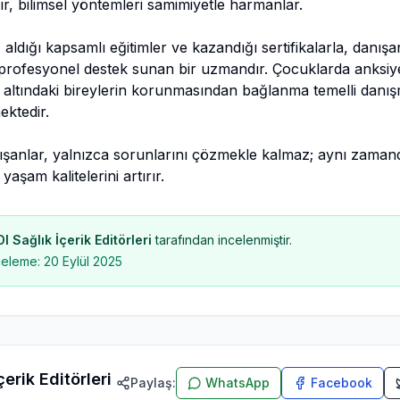
lır, bilimsel yöntemleri samimiyetle harmanlar.
ldığı kapsamlı eğitimler ve kazandığı sertifikalarla, danış
 profesyonel destek sunan bir uzmandır. Çocuklarda anksiy
isk altındaki bireylerin korunmasından bağlanma temelli danı
ktedir.
ışanlar, yalnızca sorunlarını çözmekle kalmaz; aynı zamand
e yaşam kalitelerini artırır.
 Sağlık İçerik Editörleri
tarafından incelenmiştir.
celeme:
20 Eylül 2025
erik Editörleri
Paylaş:
WhatsApp
Facebook