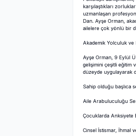
karşılaştıkları zorlukl
uzmanlaşan profesyonel
Dan. Ayşe Orman, akade
ailelere çok yönlü bir 
Akademik Yolculuk ve E
Ayşe Orman, 9 Eylül Ü
gelişimini çeşitli eğitim
düzeyde uygulayarak da
Sahip olduğu başlıca ser
Aile Arabuluculuğu Sert
Çocuklarda Anksiyete B
Cinsel İstismar, İhmal ve 