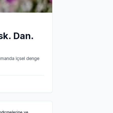
sk. Dan.
zamanda içsel denge
endirmelerine ve