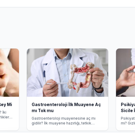
Şey Mi
Gastroenteroloji İlk Muayene Aç
Psikiy
mı Tok mu
Sicile 
 İki
likler
Gastroenteroloji muayenesine aç mı
Psikiyat
lgi.
gidilir? İlk muayene hazırlığı, tetkik
mi? Gizl
öncesi beslenme kuralları ve dikkat
hakkında
edilmesi gereken noktalar.