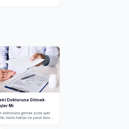
atri Doktoruna Gitmek
İşler Mi
ri doktoruna gitmek sicile işler
ilik, hasta hakları ve yasal durum
 kapsamlı bilgi.