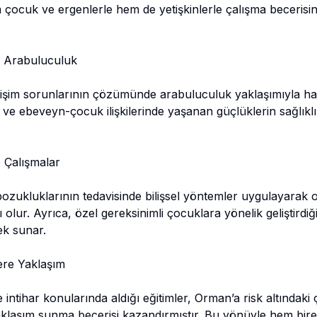
çocuk ve ergenlerle hem de yetişkinlerle çalışma becerisini
e Arabuluculuk
etişim sorunlarının çözümünde arabuluculuk yaklaşımıyla har
 ve ebeveyn-çocuk ilişkilerinde yaşanan güçlüklerin sağlıklı
 Çalışmalar
zukluklarının tedavisinde bilişsel yöntemler uygulayarak on
lur. Ayrıca, özel gereksinimli çocuklara yönelik geliştirdiği 
ek sunar.
lere Yaklaşım
ve intihar konularında aldığı eğitimler, Orman’a risk altındak
 yaklaşım sunma becerisi kazandırmıştır. Bu yönüyle hem birey