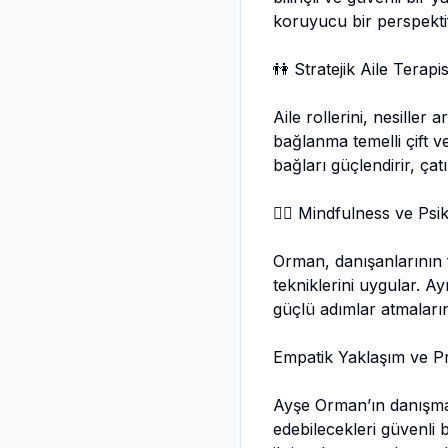
koruyucu bir perspektif
👫 Stratejik Aile Terap
Aile rollerini, nesiller 
bağlanma temelli çift v
bağları güçlendirir, ça
🧘‍♀️ Mindfulness ve Psi
Orman, danışanlarının 
tekniklerini uygular. A
güçlü adımlar atmaların
Empatik Yaklaşım ve Pr
Ayşe Orman’ın danışmanl
edebilecekleri güvenli b