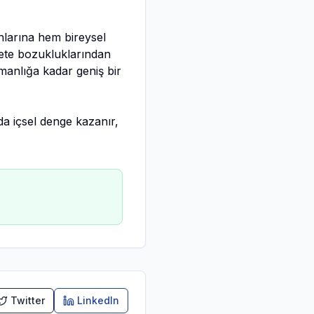
anlarına hem bireysel
ete bozukluklarından
şmanlığa kadar geniş bir
a içsel denge kazanır,
Twitter
LinkedIn