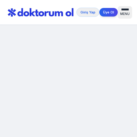
Giriş Yap
Üye Ol
MENU