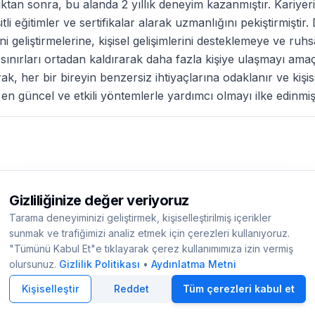
ktan sonra, bu alanda 2 yıllık deneyim kazanmıştır. Kariye
tli eğitimler ve sertifikalar alarak uzmanlığını pekiştirmiştir
ni geliştirmelerine, kişisel gelişimlerini desteklemeye ve ru
sınırları ortadan kaldırarak daha fazla kişiye ulaşmayı ama
ak, her bir bireyin benzersiz ihtiyaçlarına odaklanır ve kişi
 güncel ve etkili yöntemlerle yardımcı olmayı ilke edinmişt
Gizliliğinize değer veriyoruz
Tarama deneyiminizi geliştirmek, kişiselleştirilmiş içerikler
eşmesi
|
Ziyaretçi-Danışan Sözleşmesi
|
Aydınlatma Metni
|
Sıkça Sorulan Sorular
|
sunmak ve trafiğimizi analiz etmek için çerezleri kullanıyoruz.
Facebook
Instagram
X
LinkedIn
"Tümünü Kabul Et"e tıklayarak çerez kullanımımıza izin vermiş
olursunuz.
Gizlilik Politikası
•
Aydınlatma Metni
r arasında köprü kuran bağımsız bir dijital platformdur. Platformumuzd
leriyle kaleme alınmaktadır. Amacımız, kamuoyunu sağlık konularında b
Kişiselleştir
Reddet
Tüm çerezleri kabul et
kurumunu veya uzmanını referans göstermemekte; yalnızca bilgi sunumu