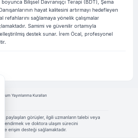
ri boyunca Bilişsel Davranışçı Terapi (BDT), Şema
. Danışanlarının hayat kalitesini artırmayı hedefleyen
hsal refahlarını sağlamaya yönelik çalışmalar
çlamaktadır. Samimi ve güvenilir ortamıyla
selleştirilmiş destek sunar. İrem Öcal, profesyonel
ir.
Yorum Yayınlanma Kuralları
a paylaşılan görüşler, ilgili uzmanların talebi veya
ilgilendirmek ve doktora ulaşım sürecini
 ve erişim desteği sağlamaktadır.