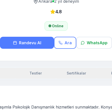
Ankara
2
yıl deneyim
4.8
🌐 Online
Randevu Al
Ara
WhatsApp
Testler
Sertifikalar
aşımla Psikolojik Danışmanlık hizmetleri sunmaktadır. Kony