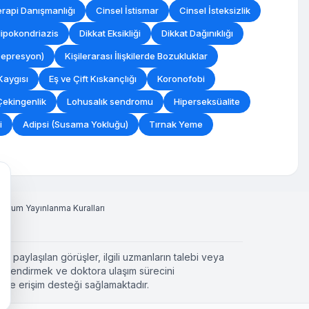
erapi Danışmanlığı
Cinsel İstismar
Cinsel İsteksizlik
ipokondriazis
Dikkat Eksikliği
Dikkat Dağınıklığı
 Depresyon)
Kişilerarası İlişkilerde Bozukluklar
Kaygısı
Eş ve Çift Kıskançlığı
Koronofobi
Çekingenlik
Lohusalık sendromu
Hiperseksüalite
i
Adipsi (Susama Yokluğu)
Tırnak Yeme
Yorum Yayınlanma Kuralları
a paylaşılan görüşler, ilgili uzmanların talebi veya
ilgilendirmek ve doktora ulaşım sürecini
 ve erişim desteği sağlamaktadır.