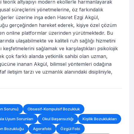
ği teorik altyapıyı modern ekollerle harmanlayarak
usal süreçlerini yönetmelerine, öz farkındalık
eğerler üzerine inşa eden Hasret Ezgi Akgül,
olduğu gerçeğinden hareket ederek, kişiye özel çözüm
mamen online platformlar üzerinden yürütmektedir. Bu
ında ulaşabilmekte ve kaliteli ruh sağlığı hizmetini
ı keşfetmelerini sağlamak ve karşılaştıkları psikolojik
 pek çok farklı alanda yetkinlik sahibi olan uzman,
 gücüne inanan Akgül, bilimsel yöntemleri odağına
iletişim tarzı ve uzmanlık alanındaki disipliniyle,
n Sorunu)
Obsesif-Kompulsif Bozukluk
la Uyum Sorunları
Okul Başarısızlığı
Kişilik Bozuklukları
on Bozukluğu
Agorafobi
Özgül Fobi