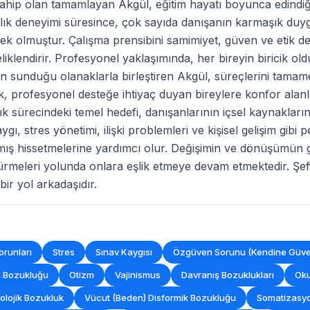
e sahip olan tamamlayan Akgül, eğitim hayatı boyunca edindi
ıllık deneyimi süresince, çok sayıda danışanın karmaşık duyg
tek olmuştur. Çalışma prensibini samimiyet, güven ve etik d
liklendirir. Profesyonel yaklaşımında, her bireyin biricik 
lojinin sunduğu olanaklarla birleştiren Akgül, süreçlerini ta
 profesyonel desteğe ihtiyaç duyan bireylere konfor alanlar
ık sürecindeki temel hedefi, danışanlarının içsel kaynakların
gı, stres yönetimi, ilişki problemleri ve kişisel gelişim gibi
ılmış hissetmelerine yardımcı olur. Değişimin ve dönüşümün
rmeleri yolunda onlara eşlik etmeye devam etmektedir. Şeffaf 
bir yol arkadaşıdır.
Sorunları
Stres
Sınav Kaygısı
Özgüven Sorunu (Kendine Güve
m Bozukluğu
Otizm
Vajinismus
Davranış Bozuklukları
Oku
olojik Bozukluk
Vücut (Beden) Disformik Bozukluğu
Somatizasy