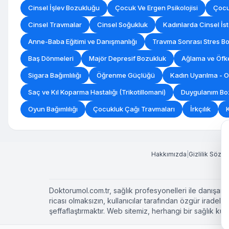
Cinsel İşlev Bozukluğu
Çocuk Ve Ergen Psikolojisi
Çocu
Cinsel Travmalar
Cinsel Soğukluk
Kadınlarda Cinsel İst
Anne-Baba Eğitimi ve Danışmanlığı
Travma Sonrası Stres B
Baş Dönmeleri
Majör Depresif Bozukluk
Ağlama ve Öfke
Sigara Bağımlılığı
Öğrenme Güçlüğü
Kadın Uyarılma -
Saç ve Kıl Koparma Hastalığı (Trikotillomani)
Duygulanım Boz
Oyun Bağımlılığı
Çocukluk Çağı Travmaları
İrkçılık
Hakkımızda
|
Gizlilik Sözl
Doktorumol.com.tr, sağlık profesyonelleri ile danışanla
ricası olmaksızın, kullanıcılar tarafından özgür irade
şeffaflaştırmaktır. Web sitemiz, herhangi bir sağlık 