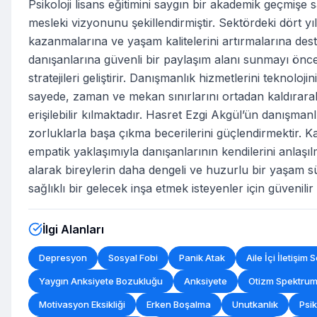
Psikoloji lisans eğitimini saygın bir akademik geçmiş
mesleki vizyonunu şekillendirmiştir. Sektördeki dört y
kazanmalarına ve yaşam kalitelerini artırmalarına des
danışanlarına güvenli bir paylaşım alanı sunmayı önce
stratejileri geliştirir. Danışmanlık hizmetlerini tekno
sayede, zaman ve mekan sınırlarını ortadan kaldırarak,
erişilebilir kılmaktadır. Hasret Ezgi Akgül’ün danışmanl
zorluklarla başa çıkma becerilerini güçlendirmektir. Kay
empatik yaklaşımıyla danışanlarının kendilerini anlaş
alarak bireylerin daha dengeli ve huzurlu bir yaşam sü
sağlıklı bir gelecek inşa etmek isteyenler için güvenilir 
İlgi Alanları
Depresyon
Sosyal Fobi
Panik Atak
Aile İçi İletişim 
Yaygın Anksiyete Bozukluğu
Anksiyete
Otizm Spektru
Motivasyon Eksikliği
Erken Boşalma
Unutkanlık
Psik