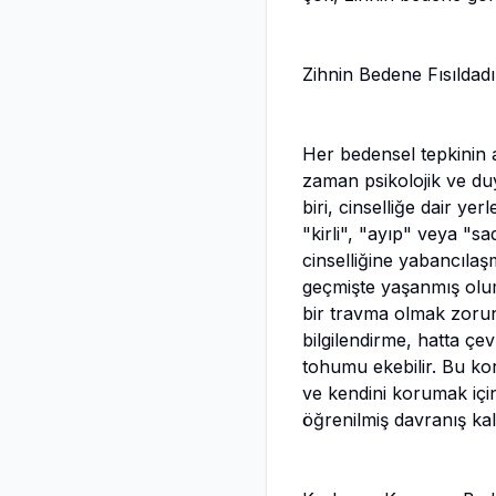
Zihnin Bedene Fısıldadı
Her bedensel tepkinin 
zaman psikolojik ve du
biri, cinselliğe dair yer
"kirli", "ayıp" veya "s
cinselliğine yabancılaş
geçmişte yaşanmış olum
bir travma olmak zorund
bilgilendirme, hatta çe
tohumu ekebilir. Bu ko
ve kendini korumak için
öğrenilmiş davranış ka