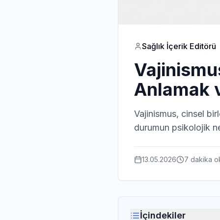
Sağlık İçerik Editörü
Vajinismu
Anlamak v
Vajinismus, cinsel bi
durumun psikolojik ne
13.05.2026
7 dakika
o
İçindekiler