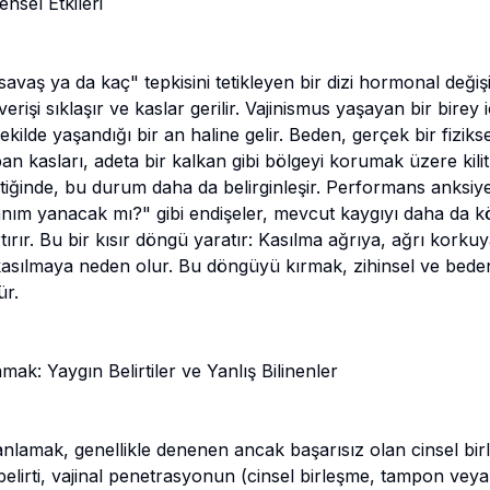
nsel Etkileri
aş ya da kaç" tepkisini tetikleyen bir dizi hormonal değişi
şverişi sıklaşır ve kaslar gerilir. Vajinismus yaşayan bir birey i
ilde yaşandığı bir an haline gelir. Beden, gerçek bir fizikse
ban kasları, adeta bir kalkan gibi bölgeyi korumak üzere kilit
ştiğinde, bu durum daha da belirginleşir. Performans anksiyet
anım yanacak mı?" gibi endişeler, mevcut kaygıyı daha da 
rtırır. Bu bir kısır döngü yaratır: Kasılma ağrıya, ağrı korku
asılmaya neden olur. Bu döngüyü kırmak, zihinsel ve bede
r.
k: Yaygın Belirtiler ve Yanlış Bilinenler
anlamak, genellikle denenen ancak başarısız olan cinsel birl
belirti, vajinal penetrasyonun (cinsel birleşme, tampon vey