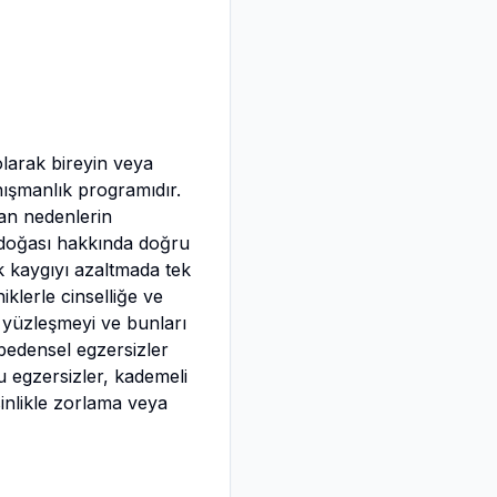
larak bireyin veya
nışmanlık programıdır.
tan nedenlerin
n doğası hakkında doğru
rak kaygıyı azaltmada tek
iklerle cinselliğe ve
a yüzleşmeyi ve bunları
 bedensel egzersizler
u egzersizler, kademeli
sinlikle zorlama veya