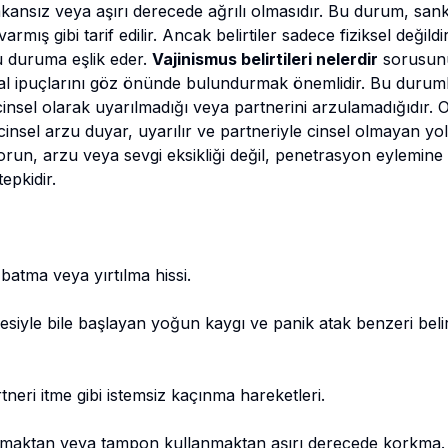
kansız veya aşırı derecede ağrılı olmasıdır. Bu durum, sanki
mış gibi tarif edilir. Ancak belirtiler sadece fiziksel değil
bu duruma eşlik eder.
Vajinismus belirtileri nelerdir
sorusunu
al ipuçlarını göz önünde bulundurmak önemlidir. Bu durumla 
n cinsel olarak uyarılmadığı veya partnerini arzulamadığıdır. 
insel arzu duyar, uyarılır ve partneriyle cinsel olmayan yoll
orun, arzu veya sevgi eksikliği değil, penetrasyon eylemine ka
tepkidir.
 batma veya yırtılma hissi.
siyle bile başlayan yoğun kaygı ve panik atak benzeri belirti
neri itme gibi istemsiz kaçınma hareketleri.
lmaktan veya tampon kullanmaktan aşırı derecede korkma.