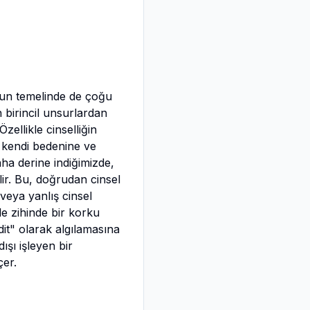
sun temelinde de çoğu
 birincil unsurlardan
zellikle cinselliğin
n kendi bedenine ve
ha derine indiğimizde,
ir. Bu, doğrudan cinsel
veya yanlış cinsel
le zihinde bir korku
it" olarak algılamasına
şı işleyen bir
çer.