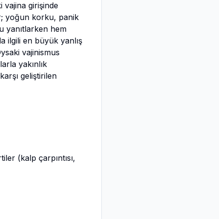
 vajina girişinde
dir; yoğun korku, panik
 yanıtlarken hem
ilgili en büyük yanlış
Oysaki vajinismus
arla yakınlık
rşı geliştirilen
ler (kalp çarpıntısı,