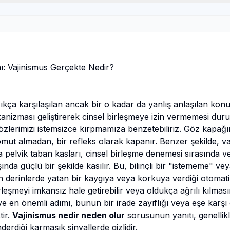
ı: Vajinismus Gerçekte Nedir?
sıkça karşılaşılan ancak bir o kadar da yanlış anlaşılan konu
nizması geliştirerek cinsel birleşmeye izin vermemesi du
 gözlerimizi istemsizce kırpmamıza benzetebiliriz. Göz kapa
mut almadan, bir refleks olarak kapanır. Benzer şekilde, va
pelvik taban kasları, cinsel birleşme denemesi sırasında v
ışında güçlü bir şekilde kasılır. Bu, bilinçli bir "istememe" 
n derinlerde yatan bir kaygıya veya korkuya verdiği otomatik, 
leşmeyi imkansız hale getirebilir veya oldukça ağrılı kılması
 en önemli adımı, bunun bir irade zayıflığı veya eşe karşı 
tir.
Vajinismus nedir neden olur
sorusunun yanıtı, genellikl
erdiği karmaşık sinyallerde gizlidir.