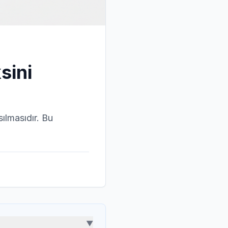
sini
ılmasıdır. Bu
▼