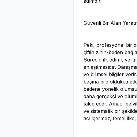
adımdır.
Güvenli Bir Alan Yarat
Peki, profesyonel bir 
çiftin zihin-beden bağl
Sürecin ilk adımı, yar
anlaşılmasıdır. Danışm
ve bilimsel bilgiler ver
başına bile oldukça etki
bedene yönelik olumsuz 
daha gerçekçi ve olumlu
takip eder. Amaç, pelv
ve sistematik bir şekil
acı içermez; temel ilk