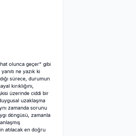
rahat olunca geçer" gibi
anıtı ne yazık ki
madığı sürece, durumun
al kırıklığını,
kisi üzerinde ciddi bir
ve duygusal uzaklaşma
 aynı zamanda sorunu
kaygı döngüsü, zamanla
manlaşmış
in atılacak en doğru