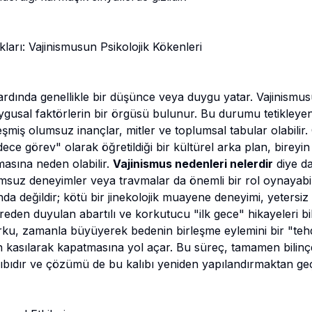
kları: Vajinismusun Psikolojik Kökenleri
ardında genellikle bir düşünce veya duygu yatar. Vajinismu
ygusal faktörlerin bir örgüsü bulunur. Bu durumu tetikleyen
leşmiş olumsuz inançlar, mitler ve toplumsal tabular olabilir. Ö
adece görev" olarak öğretildiği bir kültürel arka plan, bireyi
masına neden olabilir.
Vajinismus nedenleri nelerdir
diye da
suz deneyimler veya travmalar da önemli bir rol oynayabil
a değildir; kötü bir jinekolojik muayene deneyimi, yetersiz 
vreden duyulan abartılı ve korkutucu "ilk gece" hikayeleri bi
rku, zamanla büyüyerek bedenin birleşme eylemini bir "tehd
 kasılarak kapatmasına yol açar. Bu süreç, tamamen bilinçdı
lıbıdır ve çözümü de bu kalıbı yeniden yapılandırmaktan ge