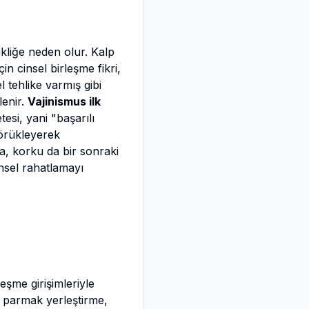
kliğe neden olur. Kalp
çin cinsel birleşme fikri,
l tehlike varmış gibi
lenir.
Vajinismus ilk
esi, yani "başarılı
körükleyerek
ya, korku da bir sonraki
nsel rahatlamayı
eşme girişimleriyle
a parmak yerleştirme,