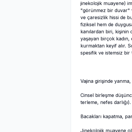
jinekolojik muayene) im
"görünmez bir duvar" var
ve çaresizlik hissi de 
fiziksel hem de duygus
kanılardan biri, kişini
yaşayan birçok kadın, c
kurmaktan keyif alır. S
spesifik ve istemsiz bir 
Vajina girişinde yanma,
Cinsel birleşme düşünce
terleme, nefes darlığı).
Bacakları kapatma, part
Jinekolojik muayene o