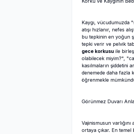
Korku ve Kaygının Bede
Kaygı, vücudumuzda "sav
atışı hızlanır, nefes alı
bu tepkinin en yoğun şek
tepki verir ve pelvik ta
gece korkusu
ile birle
olabilecek miyim?", "c
kasılmaların şiddetini a
denemede daha fazla k
öğrenmekle mümkündü
Görünmez Duvarı Anlama
Vajinismusun varlığını 
ortaya çıkar. En temel 