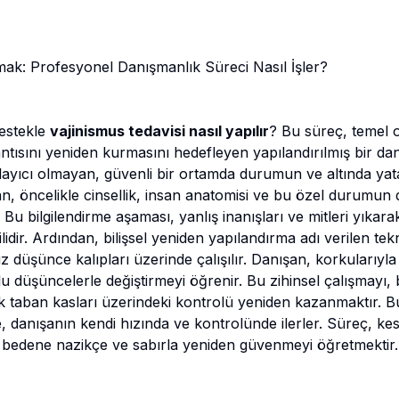
mak: Profesyonel Danışmanlık Süreci Nasıl İşler?
destekle
vajinismus tedavisi nasıl yapılır
? Bu süreç, temel o
antısını yeniden kurmasını hedefleyen yapılandırılmış bir da
gılayıcı olmayan, güvenli bir ortamda durumun ve altında ya
an, öncelikle cinsellik, insan anatomisi ve bu özel durumu
ir. Bu bilgilendirme aşaması, yanlış inanışları ve mitleri yıka
lidir. Ardından, bilişsel yeniden yapılandırma adı verilen tekn
düşünce kalıpları üzerinde çalışılır. Danışan, korkularıyl
 düşüncelerle değiştirmeyi öğrenir. Bu zihinsel çalışmayı,
ik taban kasları üzerindeki kontrolü yeniden kazanmaktır. B
de, danışanın kendi hızında ve kontrolünde ilerler. Süreç, ke
e, bedene nazikçe ve sabırla yeniden güvenmeyi öğretmektir.