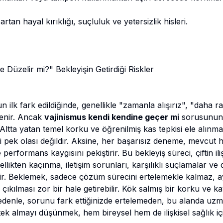
an hayal kırıklığı, suçluluk ve yetersizlik hisleri.
Düzelir mi?" Bekleyişin Getirdiği Riskler
n ilk fark edildiğinde, genellikle "zamanla alışırız", "daha 
lenir. Ancak
vajinismus kendi kendine geçer mi
sorusunun y
 Altta yatan temel korku ve öğrenilmiş kas tepkisi ele alın
 pek olası değildir. Aksine, her başarısız deneme, mevcut hay
rformans kaygısını pekiştirir. Bu bekleyiş süreci, çiftin iliş
sellikten kaçınma, iletişim sorunları, karşılıklı suçlamalar 
lir. Beklemek, sadece çözüm sürecini ertelemekle kalmaz,
ıkılması zor bir hale getirebilir. Kök salmış bir korku ve 
edenle, sorunu fark ettiğinizde ertelemeden, bu alanda uz
ek almayı düşünmek, hem bireysel hem de ilişkisel sağlık iç