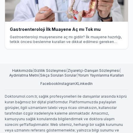
Gastroenteroloji İlk Muayene Aç mı Tok mu
Gastroenteroloji muayenesine aç mı gidilir? İlk muayene hazırlığı,
tetkik öncesi beslenme kuralları ve dikkat edilmesi gereken
noktalar.
Hakkımızda
|
Gizlilik Sözleşmesi
|
Ziyaretçi-Danışan Sözleşmesi
|
Aydınlatma Metni
|
Sıkça Sorulan Sorular
|
Yorum Yayınlanma Kuralları
Facebook
Instagram
X
LinkedIn
Doktorumol.com.tr, sağlık profesyonelleri ile danışanlar arasında köprü
kuran bağımsız bir dijital platformdur. Platformumuzda paylaşılan
görüşler, ilgili uzmanların talebi veya ricası olmaksızın, kullanıcılar
tarafından özgür iradeleriyle kaleme alınmaktadır. Amacımız,
kamuoyunu sağlık konularında bilgilendirmek ve doktora ulaşım
sürecini şeffaflaştırmaktır. Web sitemiz, herhangi bir sağlık kurumunu
veya uzmanını referans göstermemekte; yalnızca bilgi sunumu ve