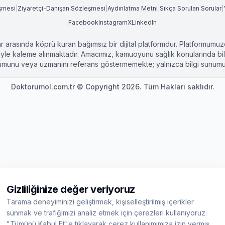
eşmesi
|
Ziyaretçi-Danışan Sözleşmesi
|
Aydınlatma Metni
|
Sıkça Sorulan Sorular
|
Facebook
Instagram
X
LinkedIn
r arasında köprü kuran bağımsız bir dijital platformdur. Platformumuzd
leriyle kaleme alınmaktadır. Amacımız, kamuoyunu sağlık konularında b
kurumunu veya uzmanını referans göstermemekte; yalnızca bilgi sunumu
Doktorumol.com.tr © Copyright 2026. Tüm Hakları saklıdır.
Gizliliğinize değer veriyoruz
Tarama deneyiminizi geliştirmek, kişiselleştirilmiş içerikler
sunmak ve trafiğimizi analiz etmek için çerezleri kullanıyoruz.
"Tümünü Kabul Et"e tıklayarak çerez kullanımımıza izin vermiş