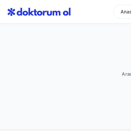
Anas
Arad