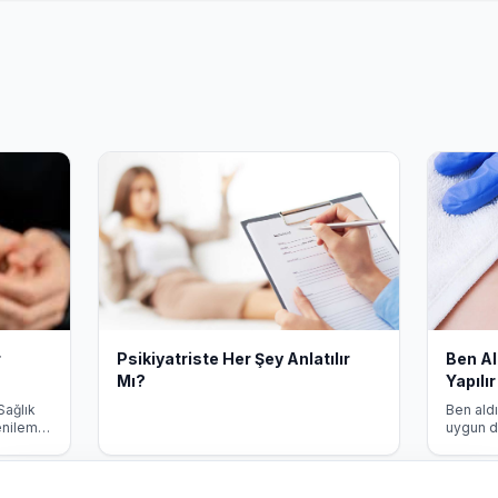
r
Psikiyatriste Her Şey Anlatılır
Ben A
Mı?
Yapılır
Sağlık
Ben ald
yenileme
uygun d
kında
işlem s
önerileri