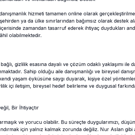
anışmanlık hizmeti tamamen online olarak gerçekleştirilme
 şehirden ya da ülke sınırlarından bağımsız olarak destek a
çerisinde zamandan tasarruf ederek ihtiyaç duydukları anda
hil olabilmektedir.
 bağlı, gizlilik esasına dayalı ve çözüm odaklı yaklaşımı ile 
maktadır. Sahip olduğu aile danışmanlığı ve bireysel danışm
 kendi yaşam öyküsüne saygı duyarak, kişiye özel yöntemlerl
lilik içi iletişim, bireysel hedef belirleme ve duygusal farkı
il, Bir İhtiyaçtır
aşık ve yorucu olabilir. Bu süreçte duygularımızı, düşünc
andırmak için yalnız kalmak zorunda değiliz. Nur Aslan gibi