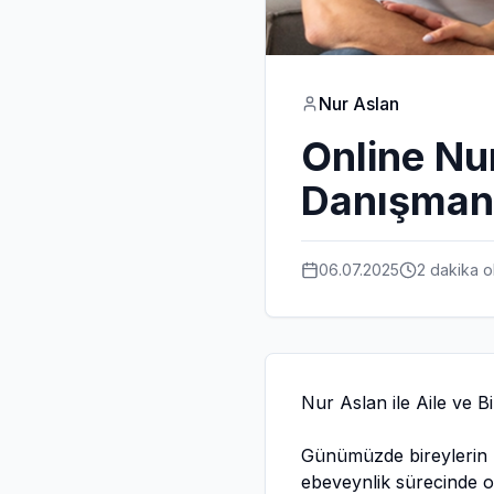
Nur Aslan
Online Nur
Danışman
06.07.2025
2 dakika
o
Nur Aslan ile Aile ve B
Günümüzde bireylerin ka
ebeveynlik sürecinde or