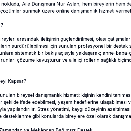
 Bu noktada, Aile Danışmanı Nur Aslan, hem bireylerin hem de 
 çözümler sunmak üzere online danışmanlık hizmeti vermek
r?
bireyleri arasındaki iletişimin güçlendirilmesi, olası çatışmala
şkilerin sürdürülebilmesi için sunulan profesyonel bir destek 
unlara sistematik bir bakış açısıyla yaklaşarak; anne-baba-ço
orunları çözüme kavuşturur ve aile içi rollerin sağlıklı biç
Neyi Kapsar?
nulan bireysel danışmanlık hizmeti; kişinin kendini tanıması
bir şekilde ifade edebilmesi, yaşam hedeflerine ulaşabilmesi 
la yapılandırılır. Stres yönetimi, kaygı düzeyinin azaltılması
e desteklenme gibi konularda bireylere özel olarak danışman
e Zamandan ve Mekândan Bağımsız Destek