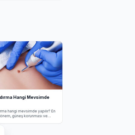
ldırma Hangi Mevsimde
ırma hangi mevsimde yapılır? En
önem, güneş korunması ve
onrası bakım hakkında uzman
.