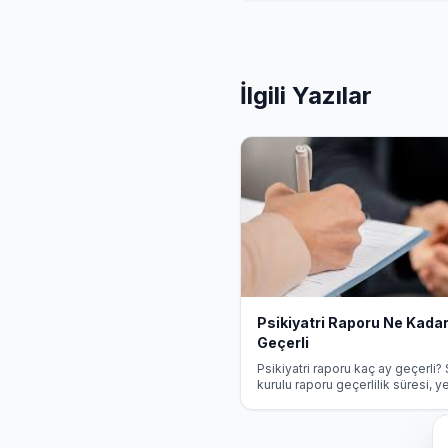
İlgili Yazılar
Psikiyatri Raporu Ne Kada
Geçerli
Psikiyatri raporu kaç ay geçerli? 
kurulu raporu geçerlilik süresi, 
koşulları ve kullanım alanları hak
bilgi.