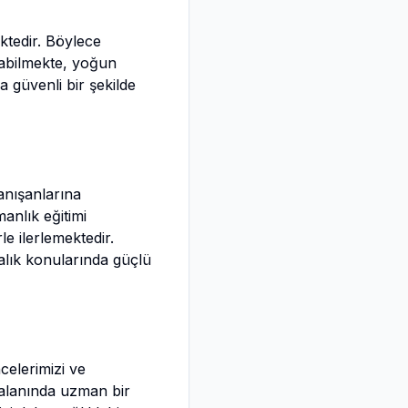
ktedir. Böylece
labilmekte, yoğun
 güvenli bir şekilde
danışanlarına
anlık eğitimi
e ilerlemektedir.
ndalık konularında güçlü
elerimizi ve
 alanında uzman bir