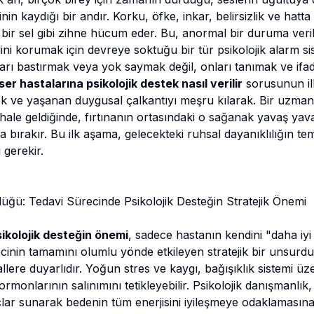
nin kaydığı bir andır. Korku, öfke, inkar, belirsizlik ve hatta 
bir sel gibi zihne hücum eder. Bu, anormal bir duruma ver
ndini korumak için devreye soktuğu bir tür psikolojik alarm si
arı bastırmak veya yok saymak değil, onları tanımak ve ifad
er hastalarına psikolojik destek nasıl verilir
sorusunun il
k ve yaşanan duygusal çalkantıyı meşru kılarak. Bir uzman
hale geldiğinde, fırtınanın ortasındaki o sağanak yavaş yav
a bırakır. Bu ilk aşama, gelecekteki ruhsal dayanıklılığın temel
 gerekir.
üğü: Tedavi Sürecinde Psikolojik Desteğin Stratejik Önemi
ikolojik desteğin önemi
, sadece hastanın kendini "daha iyi h
recinin tamamını olumlu yönde etkileyen stratejik bir unsur
llere duyarlıdır. Yoğun stres ve kaygı, bağışıklık sistemi üz
ormonlarının salınımını tetikleyebilir. Psikolojik danışmanlı
raçlar sunarak bedenin tüm enerjisini iyileşmeye odaklamasın