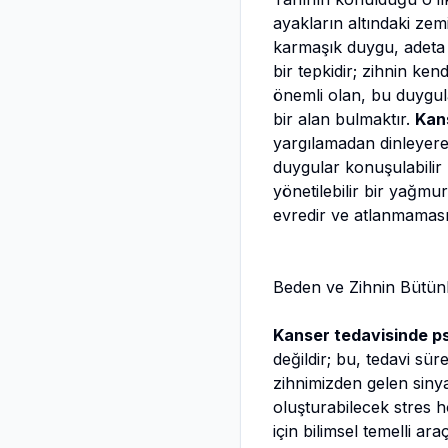
ayakların altındaki zemi
karmaşık duygu, adeta 
bir tepkidir; zihnin ke
önemli olan, bu duygul
bir alan bulmaktır.
Kans
yargılamadan dinleyere
duygular konuşulabilir 
yönetilebilir bir yağmur
evredir ve atlanmaması
Beden ve Zihnin Bütünl
Kanser tedavisinde ps
değildir; bu, tedavi sü
zihnimizden gelen sinya
oluşturabilecek stres h
için bilimsel temelli a