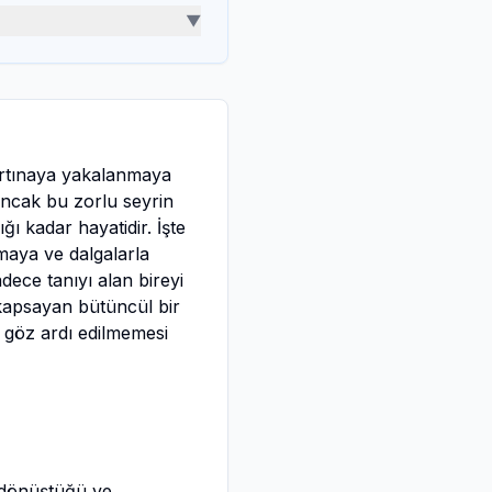
▼
fırtınaya yakalanmaya
Ancak bu zorlu seyrin
ı kadar hayatidir. İşte
maya ve dalgalarla
ece tanıyı alan bireyi
 kapsayan bütüncül bir
n göz ardı edilmemesi
a dönüştüğü ve