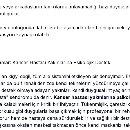
e veya arkadaşların tam olarak anlayamadığı bazı duygusal 
bul görür.
e yolculuğunda daha ileri bir aşamada olan birini görmek, y
asyon kaynağı olabilir.
ar: Kanser Hastası Yakınlarına Psikolojik Destek
an kişiyi değil, tüm aile sistemini etkileyen bir deneyimdir. E
ar da bu fırtınalı denizde kendi teknelerini yüzdürmeye çal
a destek olmaya adayan yakınlar, kendi duygusal ihtiyaçların
ta" sendromu da denir.
Kanser hastası yakınlarına psikol
kalabilmeleri için kritik bir ihtiyaçtır. Tükenmişlik, çaresizli
rkusu gibi duygularla başa çıkmak için profesyonel bir reh
korur hem de hastaya daha sürdürülebilir ve sağlıklı bir des
şkasına oksijen maskesi takmadan önce kendi maskenizi tak