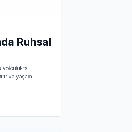
nda Ruhsal
u yolculukta
tırır ve yaşam