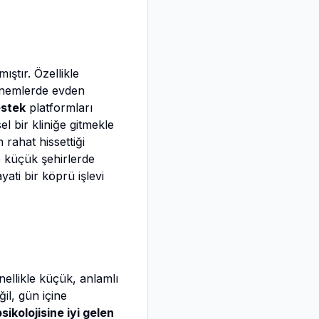
ıştır. Özellikle
dönemlerde evden
estek
platformları
l bir kliniğe gitmekle
 rahat hissettiği
e küçük şehirlerde
yati bir köprü işlevi
ellikle küçük, anlamlı
il, gün içine
sikolojisine iyi gelen