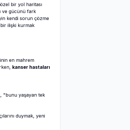
el bir yol haritası
nı ve gücünü fark
eyin kendi sorun çözme
bir ilişki kurmak
işinin en mahrem
arken,
kanser hastaları
k, "bunu yaşayan tek
açılarını duymak, yeni