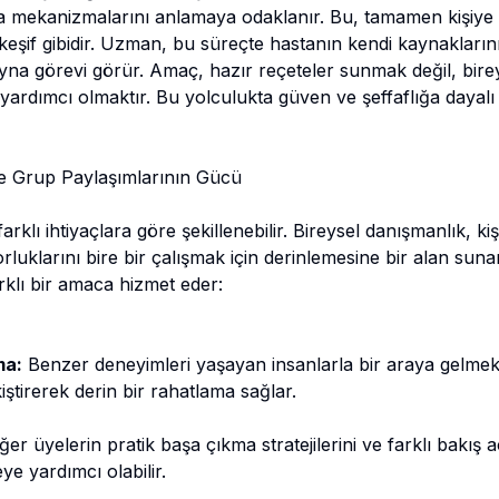
a mekanizmalarını anlamaya odaklanır. Bu, tamamen kişiye öz
 keşif gibidir. Uzman, bu süreçte hastanın kendi kaynakları
ayna görevi görür. Amaç, hazır reçeteler sunmak değil, bir
 yardımcı olmaktır. Bu yolculukta güven ve şeffaflığa dayalı 
ve Grup Paylaşımlarının Gücü
rklı ihtiyaçlara göre şekillenebilir. Bireysel danışmanlık, k
zorluklarını bire bir çalışmak için derinlemesine bir alan sun
rklı bir amaca hizmet eder:
ma:
Benzer deneyimleri yaşayan insanlarla bir araya gelme
iştirerek derin bir rahatlama sağlar.
ğer üyelerin pratik başa çıkma stratejilerini ve farklı bakış 
e yardımcı olabilir.