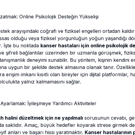
Uzatmak: Online Psikolojik Desteğin Yükselişi
estek arayışındaki coğrafi ve fiziksel engelleri ortadan kaldırm
hassas olduğu veya fiziksel yorgunluğun yoğun yaşandığı 
ir. İşte bu noktada
kanser hastaları için online psikolojik d
ve şifreli bağlantılar üzerinden bir uzmanla görüşmek, fizikse
danışmanlık deneyimi sunabilir. Bu yöntem, kişinin kendini en
na uygun bir şekilde destek almasına olanak tanır. Özellikl
rişim imkanı kısıtlı olan bireyler için dijital platformlar, ha
lculukta yalnız kalmamasını sağlar.
 Ayarlamak: İyileşmeye Yardımcı Aktiviteler
h halini düzeltmek için ne yapılmalı
sorusunun cevabı, gen
rda saklıdır. Amaç, büyük hedefler koyarak strese girmek değ
yif anları ve başarı hissi yaratmaktır.
Kanser hastalarının p