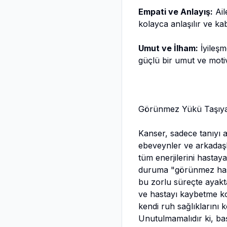
Empati ve Anlayış:
Ail
kolayca anlaşılır ve ka
Umut ve İlham:
İyileşm
güçlü bir umut ve motiv
Görünmez Yükü Taşıyanl
Kanser, sadece tanıyı al
ebeveynler ve arkadaşl
tüm enerjilerini hastay
duruma "görünmez has
bu zorlu süreçte ayakta 
ve hastayı kaybetme ko
kendi ruh sağlıklarını 
Unutulmamalıdır ki, ba