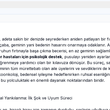
k, adeta sakin bir denizde seyrederken aniden patlayan bir 
çaba, geminin yani bedenin hasarını onarmaya odaklanır. 
ruhun fırtınayla başa çıkma becerisi, en az geminin sağlamlığ
 hastaları için psikolojik destek
, pusulayı yeniden ayarla
öğrenmeye yardımcı olan bir kılavuza dönüşür. Bu süreç, sad
inin tüm mürettebatı olan aile üyelerini ve sevdiklerini de
ikoonkoloji, bedensel iyileşme hedeflenirken ruhsal esenliği
 bu yolculuktaki en önemli dayanak noktalarından biridir.
al Yankılanma: İlk Şok ve Uyum Süreci
k an, birçok birey için zamanın durduğu, seslerin uğultuy