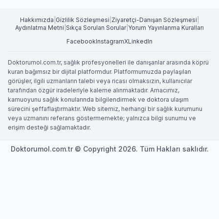
Hakkımızda
|
Gizlilik Sözleşmesi
|
Ziyaretçi-Danışan Sözleşmesi
|
Aydınlatma Metni
|
Sıkça Sorulan Sorular
|
Yorum Yayınlanma Kuralları
Facebook
Instagram
X
LinkedIn
Doktorumol.com.tr, sağlık profesyonelleri ile danışanlar arasında köprü
kuran bağımsız bir dijital platformdur. Platformumuzda paylaşılan
görüşler, ilgili uzmanların talebi veya ricası olmaksızın, kullanıcılar
tarafından özgür iradeleriyle kaleme alınmaktadır. Amacımız,
kamuoyunu sağlık konularında bilgilendirmek ve doktora ulaşım
sürecini şeffaflaştırmaktır. Web sitemiz, herhangi bir sağlık kurumunu
veya uzmanını referans göstermemekte; yalnızca bilgi sunumu ve
erişim desteği sağlamaktadır.
Doktorumol.com.tr © Copyright 2026. Tüm Hakları saklıdır.