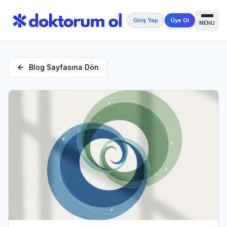
Giriş Yap
Üye Ol
MENU
Blog Sayfasına Dön