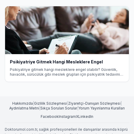
Psikiyatriye Gitmek Hangi Mesleklere Engel
Psikiyatriye gitmek hangi mesleklere engel olabilir? Güvenlik,
havacılık, sürücülük gibi meslek grupları için psikiyatrik tedavinin
etkileri ve yasal haklar hakkında detaylı bilgi.
Hakkımızda
|
Gizlilik Sözleşmesi
|
Ziyaretçi-Danışan Sözleşmesi
|
Aydınlatma Metni
|
Sıkça Sorulan Sorular
|
Yorum Yayınlanma Kuralları
Facebook
Instagram
X
LinkedIn
Doktorumol.com.tr, sağlık profesyonelleri ile danışanlar arasında köprü