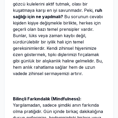
gözcü kulelerini aktif tutmak, olası bir
kuşatmaya karşı en iyi savunmadır. Peki,
ruh
sağlığı için ne yapılmalı?
Bu sorunun cevabı
kişiden kişiye değişmekle birlikte, herkes için
geçerli olan bazı temel prensipler vardır.
Bunlar, lüks veya zaman kaybı değil,
sürdürülebilir bir iyilik hali için temel
gereksinimlerdir. Kendi zihinsel hijyenimize
özen göstermek, tıpkı dişlerimizi fırçalamak
gibi günlük bir alışkanlık haline gelmelidir. Bu,
hem anlık rahatlama sağlar hem de uzun
vadede zihinsel sermayemizi artırır.
Bilinçli Farkındalık (Mindfulness):
Yargılamadan, sadece şimdiki anın farkında
olma pratiğidir. Gün içinde birkaç dakikalığına
durup nefesinize, bedeninizdeki hislere veya