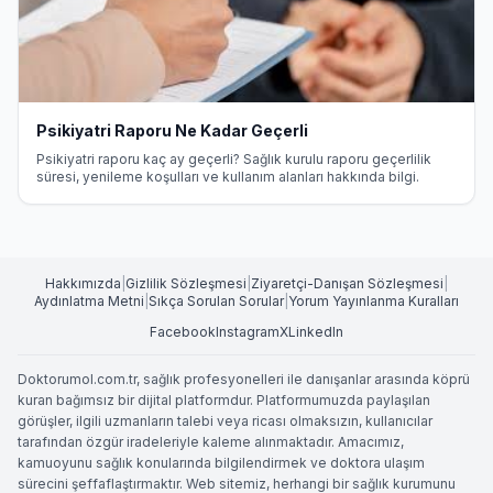
Psikiyatri Raporu Ne Kadar Geçerli
Psikiyatri raporu kaç ay geçerli? Sağlık kurulu raporu geçerlilik
süresi, yenileme koşulları ve kullanım alanları hakkında bilgi.
Hakkımızda
|
Gizlilik Sözleşmesi
|
Ziyaretçi-Danışan Sözleşmesi
|
Aydınlatma Metni
|
Sıkça Sorulan Sorular
|
Yorum Yayınlanma Kuralları
Facebook
Instagram
X
LinkedIn
Doktorumol.com.tr, sağlık profesyonelleri ile danışanlar arasında köprü
kuran bağımsız bir dijital platformdur. Platformumuzda paylaşılan
görüşler, ilgili uzmanların talebi veya ricası olmaksızın, kullanıcılar
tarafından özgür iradeleriyle kaleme alınmaktadır. Amacımız,
kamuoyunu sağlık konularında bilgilendirmek ve doktora ulaşım
sürecini şeffaflaştırmaktır. Web sitemiz, herhangi bir sağlık kurumunu