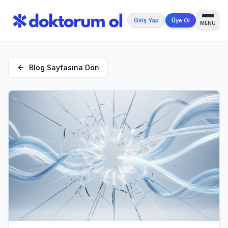
Giriş Yap
Üye Ol
MENU
Blog Sayfasına Dön