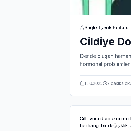
Sağlık İçerik Editörü
Cildiye Do
Deride oluşan herhangi
hormonel problemler gi
11.10.2025
2 dakika
ok
Cilt, vücudumuzun en b
herhangi bir değişiklik;