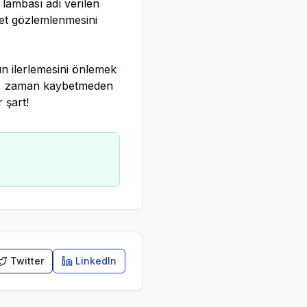
lambası adı verilen
a net gözlemlenmesini
nın ilerlemesini önlemek
zde, zaman kaybetmeden
 şart!
Twitter
LinkedIn