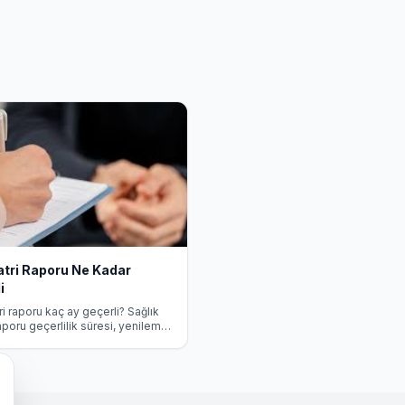
atri Raporu Ne Kadar
i
ri raporu kaç ay geçerli? Sağlık
aporu geçerlilik süresi, yenileme
ı ve kullanım alanları hakkında