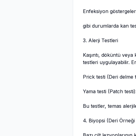
Enfeksiyon göstergeleri
gibi durumlarda kan testl
3. Alerji Testleri
Kaşıntı, döküntü veya kı
testleri uygulayabilir. 
Prick testi (Deri delme 
Yama testi (Patch testi)
Bu testler, temas alerjil
4. Biyopsi (Deri Örneğ
Bazı cilt lezyonlarının 