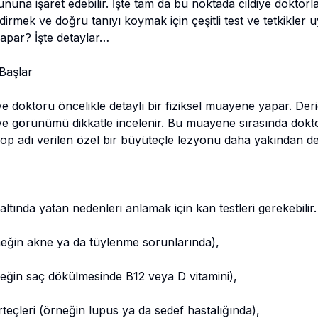
ununa işaret edebilir. İşte tam da bu noktada cildiye doktorl
ndirmek ve doğru tanıyı koymak için çeşitli test ve tetkikler u
yapar? İşte detaylar…
 Başlar
e doktoru öncelikle detaylı bir fiziksel muayene yapar. Deri
 ve görünümü dikkatle incelenir. Bu muayene sırasında doktor
op adı verilen özel bir büyüteçle lezyonu daha yakından değ
 altında yatan nedenleri anlamak için kan testleri gerekebilir. 
eğin akne ya da tüylenme sorunlarında),
rneğin saç dökülmesinde B12 veya D vitamini),
teçleri (örneğin lupus ya da sedef hastalığında),