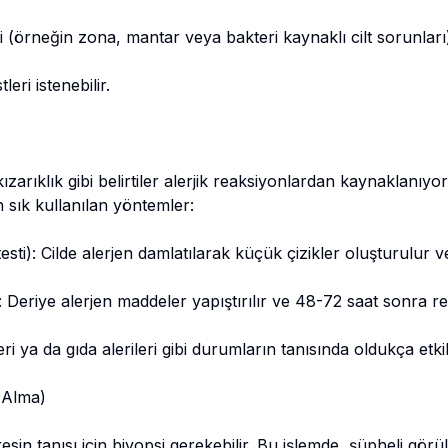
 (örneğin zona, mantar veya bakteri kaynaklı cilt sorunları
eri istenebilir.
zarıklık gibi belirtiler alerjik reaksiyonlardan kaynaklanıyo
En sık kullanılan yöntemler:
testi): Cilde alerjen damlatılarak küçük çizikler oluşturulur v
: Deriye alerjen maddeler yapıştırılır ve 48-72 saat sonra re
eri ya da gıda alerileri gibi durumların tanısında oldukça etkili
i Alma)
kesin tanısı için biyopsi gerekebilir. Bu işlemde, şüpheli görü