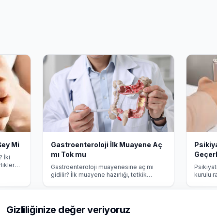
Şey Mi
Gastroenteroloji İlk Muayene Aç
Psikiy
mı Tok mu
Geçerl
 İki
likler
Gastroenteroloji muayenesine aç mı
Psikiyat
lgi.
gidilir? İlk muayene hazırlığı, tetkik
kurulu r
öncesi beslenme kuralları ve dikkat
koşullar
edilmesi gereken noktalar.
bilgi.
Gizliliğinize değer veriyoruz