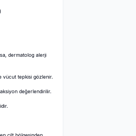
)
rsa, dermatolog alerji
e vücut tepkisi gözlenir.
aksiyon değerlendirilir.
dir.
len cilt bölgesinden