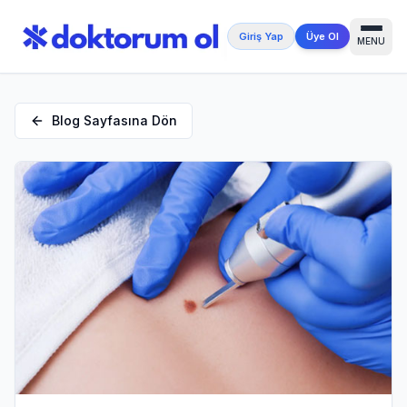
Giriş Yap
Üye Ol
MENU
Blog Sayfasına Dön