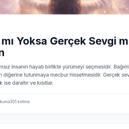
 mı Yoksa Gerçek Sevgi mi?
n
sız insanın hayatı birlikte yürümeyi seçmesidir. Bağımlıl
n diğerine tutunmaya mecbur hissetmesidir. Gerçek sev
k ise daraltır ve kısıtlar.
kuma
301
kelime