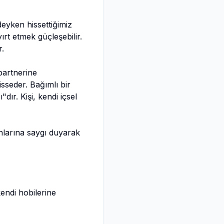
ndeyken hissettiğimiz
rt etmek güçleşebilir.
r.
partnerine
seder. Bağımlı bir
ır. Kişi, kendi içsel
lanlarına saygı duyarak
kendi hobilerine