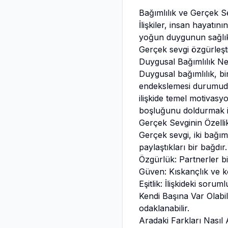
Bağımlılık ve Gerçek S
İlişkiler, insan hayatın
yoğun duygunun sağlıklı
Gerçek sevgi özgürleştiri
Duygusal Bağımlılık Ne
Duygusal bağımlılık, bi
endekslemesi durumudur
ilişkide temel motivasy
boşluğunu doldurmak içi
Gerçek Sevginin Özellik
Gerçek sevgi, iki bağıms
paylaştıkları bir bağdır.
Özgürlük: Partnerler bir
Güven: Kıskançlık ve k
Eşitlik: İlişkideki soru
Kendi Başına Var Olabilm
odaklanabilir.
Aradaki Farkları Nasıl 