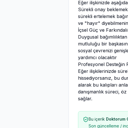
Eğer ilişkinizde aşağıda
Sürekli onay beklemek, 
sürekli ertelemek bağımlı
ve "hayır" diyebilmenin 
İçsel Güç ve Farkındalı
Duygusal bağımlılıktan 
mutluluğu bir başkasını
sosyal çevrenizi geniş
yardımcı olacaktır
Profesyonel Desteğin 
Eğer ilişkilerinizde sür
hissediyorsanız, bu dur
alarak bu kalıpları anl
danışmanlık süreci, öz 
sağlar.
Bu içerik
Doktorum Ol
Son güncelleme / in