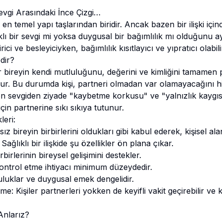
evgi Arasındaki İnce Çizgi…
ın en temel yapı taşlarından biridir. Ancak bazen bir ilişki içi
 bir sevgi mi yoksa duygusal bir bağımlılık mı olduğunu ayı
ci ve besleyiciyken, bağımlılık kısıtlayıcı ve yıpratıcı olabili
dir?
r bireyin kendi mutluluğunu, değerini ve kimliğini tamamen 
. Bu durumda kişi, partneri olmadan var olamayacağını his
on sevgiden ziyade "kaybetme korkusu" ve "yalnızlık kaygısı"d
n partnerine sıkı sıkıya tutunur.
leri:
ız bireyin birbirlerini oldukları gibi kabul ederek, kişisel a
 Sağlıklı bir ilişkide şu özellikler ön plana çıkar.
birlerinin bireysel gelişimini destekler.
ontrol etme ihtiyacı minimum düzeydedir.
mluluklar ve duygusal emek dengelidir.
e: Kişiler partnerleri yokken de keyifli vakit geçirebilir ve 
Anlarız?