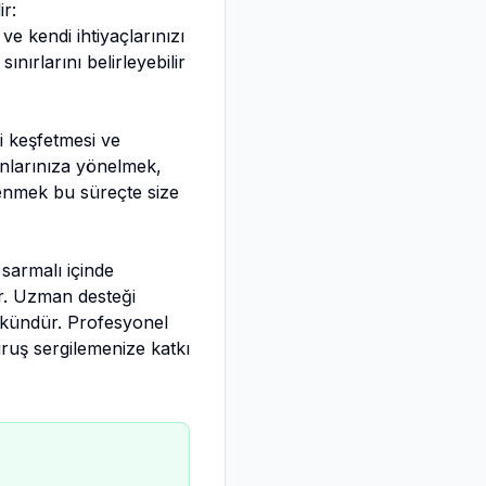
ir:
e kendi ihtiyaçlarınızı
sınırlarını belirleyebilir
ni keşfetmesi ve
anlarınıza yönelmek,
renmek bu süreçte size
 sarmalı içinde
ir. Uzman desteği
ümkündür. Profesyonel
uruş sergilemenize katkı