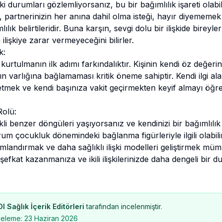
ki durumları gözlemliyorsanız, bu bir bağımlılık işareti olabil
partnerinizin her anına dahil olma isteği, hayır diyememek v
lık belirtileridir. Buna karşın, sevgi dolu bir ilişkide bireyler 
ilişkiye zarar vermeyeceğini bilirler.
k:
kurtulmanın ilk adımı farkındalıktır. Kişinin kendi öz değeri
n varlığına bağlamaması kritik öneme sahiptir. Kendi ilgi al
letmek ve kendi başınıza vakit geçirmekten keyif almayı öğ
Rolü:
ekli benzer döngüleri yaşıyorsanız ve kendinizi bir bağımlılık
um çocukluk dönemindeki bağlanma figürleriyle ilgili olabil
amlandırmak ve daha sağlıklı ilişki modelleri geliştirmek m
şefkat kazanmanıza ve ikili ilişkilerinizde daha dengeli bir d
 Sağlık İçerik Editörleri
tarafından incelenmiştir.
celeme:
23 Haziran 2026