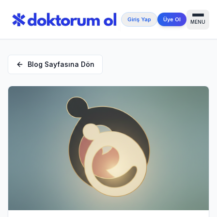
Giriş Yap
Üye Ol
MENU
Blog Sayfasına Dön